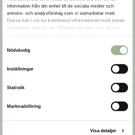
Nyhetsbrev
information från din enhet till de sociala medier och
annons- och analysföretag som vi samarbetar med.
Prenumerera på vårt nyhetsbrev för att få
Dessa kan i sin tur kombinera informationen med annan
erbjudanden, nyheter och inspiration.
information som du har tillhandahållit eller som de har
samlat in när du har använt deras tjänster.
S
Nödvändig
a
Jag godkänner
villkoren
.
m
t
Om Hälsokraft
Kundtjänst
Inställningar
y
Om oss
Kontakta oss
c
k
Statistik
Butiker
Vanliga frågor
e
Club Hälsokraft
Köpvillkor
s
Marknadsföring
v
Behandlingar
a
Inspiration
l
Jobba hos oss
Visa detaljer