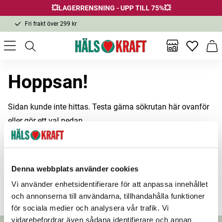
💥LAGERRENSNING - UPP TILL 75%💥
Fri frakt över 299 kr
1-3 dagars leverans
Samma pris i butik & online
Inga favor
Varu
Fri frakt över 299 kr
Hoppsan!
Sidan kunde inte hittas. Testa gärna sökrutan här ovanför
eller gör ett val nedan.
Hälsokost
Kosttillskott
Denna webbplats använder cookies
Vitaminer
Startsidan
Vi använder enhetsidentifierare för att anpassa innehållet
och annonserna till användarna, tillhandahålla funktioner
för sociala medier och analysera vår trafik. Vi
vidarebefordrar även sådana identifierare och annan