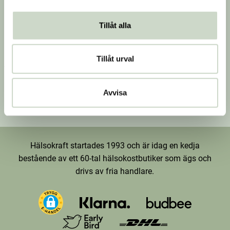
Integritetspolicy
Tillåt alla
Företagsuppgifter
Följ oss
Hälsokraft H.K. AB
Instagram
Tillåt urval
Tuna Gårdsväg 24
Facebook
147 43 Tumba
Avvisa
Org.nr: 556476-5971
YouTube
E-post: info@halsokraft.se
Hälsokraft startades 1993 och är idag en kedja
bestående av ett 60-tal hälsokostbutiker som ägs och
drivs av fria handlare.