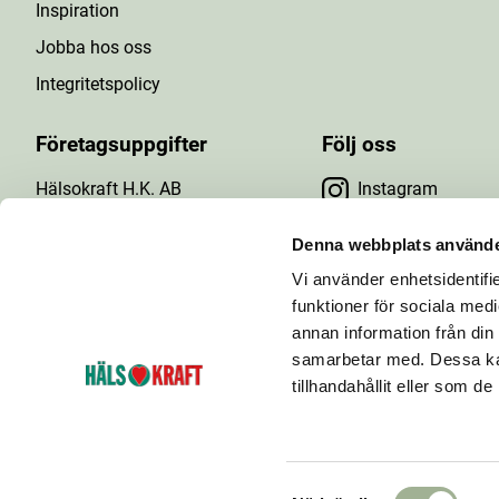
Inspiration
Jobba hos oss
Integritetspolicy
Företagsuppgifter
Följ oss
Hälsokraft H.K. AB
Instagram
Tuna Gårdsväg 24
Facebook
147 43 Tumba
Denna webbplats använde
Org.nr: 556476-5971
Vi använder enhetsidentifie
YouTube
E-post: info@halsokraft.se
funktioner för sociala medi
annan information från din
samarbetar med. Dessa kan
tillhandahållit eller som d
Hälsokraft startades 1993 och är idag en kedja
bestående av ett 60-tal hälsokostbutiker som ägs och
drivs av fria handlare.
S