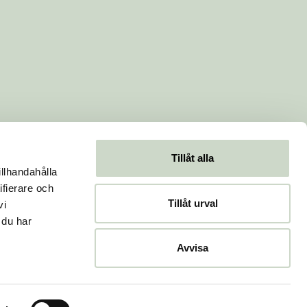
Tillåt alla
illhandahålla
ifierare och
Tillåt urval
vi
 du har
Avvisa