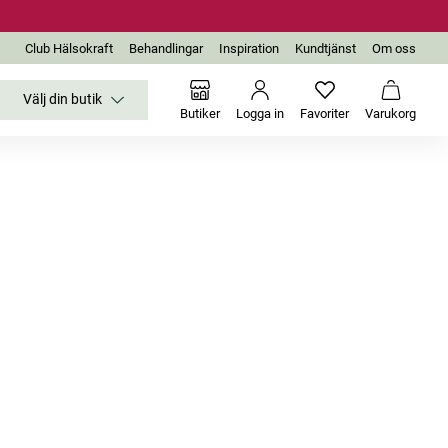
Club Hälsokraft
Behandlingar
Inspiration
Kundtjänst
Om oss
Välj din butik
Inga favoriter än
Varukor
Butiker
Logga in
Favoriter
Varukorg