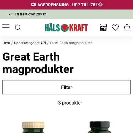
💥LAGERRENSNING - UPP TILL 75%💥
Fri frakt över 299 kr
1-3 dagars leverans
Samma pris i butik & online
Inga favor
Varu
Fri frakt över 299 kr
Hem
Underkategorier API
Great Earth magprodukter
Great Earth
magprodukter
Filter
3 produkter