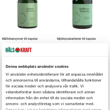
Måltidsenzymer 60 kapslar
Mjölksyrabakterier 60 kapslar
Great Earth
Great Earth
251 kr
245 kr
Pris
:
251 kr
Pris
:
245 kr
Lägg i varukorgen
Lägg i varukorgen
Denna webbplats använder cookies
Vi använder enhetsidentifierare för att anpassa innehållet
och annonserna till användarna, tillhandahålla funktioner
för sociala medier och analysera vår trafik. Vi
vidarebefordrar även sådana identifierare och annan
information från din enhet till de sociala medier och
annons- och analysföretag som vi samarbetar med.
Dessa kan i sin tur kombinera informationen med annan