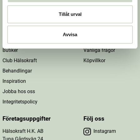
Jag godkänner
villkoren
.
Tillåt urval
Om Hälsokraft
Kundtjänst
Avvisa
Om oss
Kontakta oss
Butiker
Vanliga frågor
Club Hälsokraft
Köpvillkor
Behandlingar
Inspiration
Jobba hos oss
Integritetspolicy
Företagsuppgifter
Följ oss
Hälsokraft H.K. AB
Instagram
Tuna Gårdsväg 24