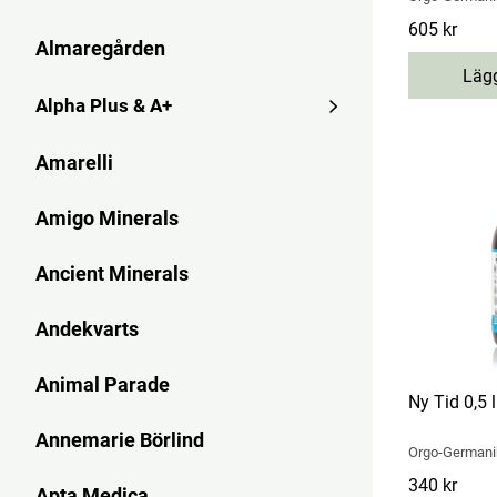
Pris
605 kr
:
605 kr
Almaregården
Lägg
Alpha Plus & A+
Amarelli
Amigo Minerals
Ancient Minerals
Andekvarts
Animal Parade
Ny Tid 0,5 l
Annemarie Börlind
Orgo-Germani
Pris
340 kr
:
340 kr
Apta Medica