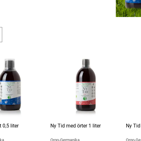
vara det. Vår Ny Tid-serie bidrar till att stödja
t. För att du som kund ska kunna säkerställa
 våra produkter har vi en checklista för att uppfylla
é.
 0,5 liter
Ny Tid med örter 1 liter
Ny Tid 
ka
Orgo-Germanika
Orgo-Ge