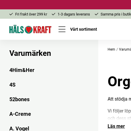
Fri frakt över 299 kr
1-3 dagars leverans
Samma pris i butik
Vårt sortiment
Hem
Varumä
Varumärken
4Him&Her
Org
4S
Att stödja 
52bones
Vi följer l
A-Creme
och dess st
Läs mer
A. Vogel
Mikrobiomet