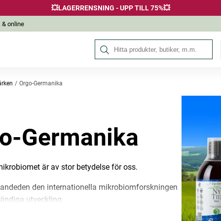
💥LAGERRENSNING - UPP TILL 75%💥
 & online
Sök på Hälsokraft
rken
Orgo-Germanika
o-Germanika
mikrobiomet är av stor betydelse för oss.
öpandeden den internationella mikrobiomforskningen
ändiga utveckling.
 är en del av vår hälsa och det är mycket viktigt att