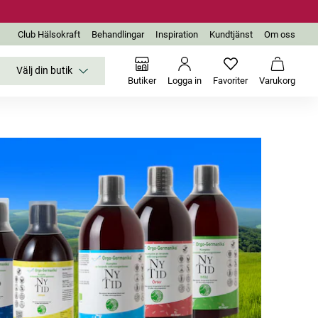
Club Hälsokraft
Behandlingar
Inspiration
Kundtjänst
Om oss
Välj din butik
Inga favoriter än
Varukor
Butiker
Logga in
Favoriter
Varukorg