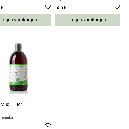
 kr
49,01 kr
Pris
605 kr
:
605 kr
Lägg i varukorgen
Lägg i varukorgen
Mild 1 liter
rmanika
20 kr