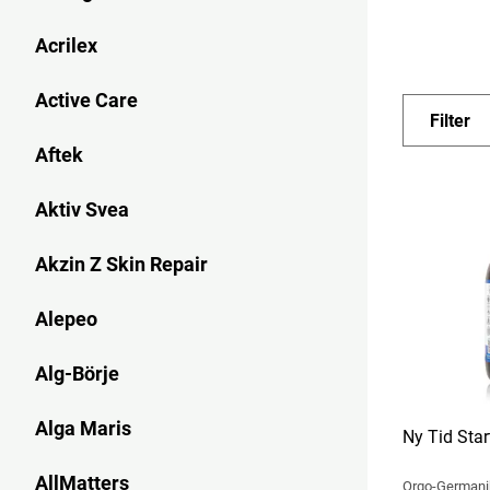
vårda och be
Acrilex
mikrobiome
kvalitén på
Active Care
100% kvalit
Filter
Aftek
Aktiv Svea
Akzin Z Skin Repair
Alepeo
Alg-Börje
Alga Maris
Ny Tid Start
AllMatters
Orgo-Germani