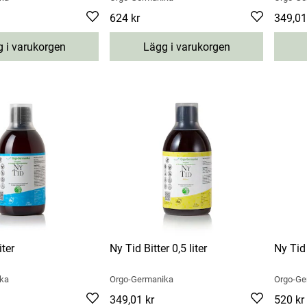
Pris
624 kr
:
624 kr
Pris
349,01
:
3
 i varukorgen
Lägg i varukorgen
iter
Ny Tid Bitter 0,5 liter
Ny Tid 
ka
Orgo-Germanika
Orgo-Ge
Pris
349,01 kr
:
349,01 kr
Pris
520 kr
:
5