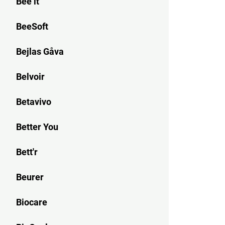
Bee it
BeeSoft
Bejlas Gåva
Belvoir
Betavivo
Better You
Bett'r
Beurer
Biocare