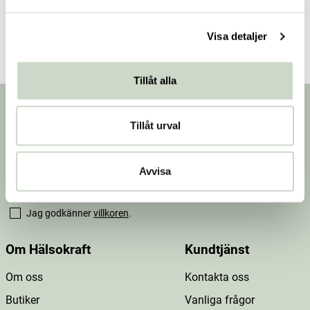
a
Spara som vald butik
l
Visa detaljer
Tillåt alla
Nyhetsbrev
Tillåt urval
Prenumerera på vårt nyhetsbrev för att få
erbjudanden, nyheter och inspiration.
Avvisa
Jag godkänner
villkoren
.
Om Hälsokraft
Kundtjänst
Om oss
Kontakta oss
Butiker
Vanliga frågor