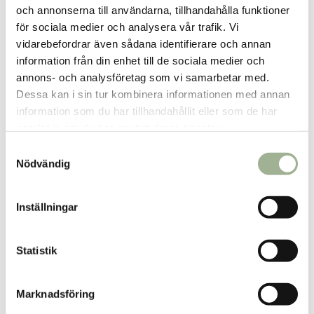
och annonserna till användarna, tillhandahålla funktioner
Östra Storgatan 55
för sociala medier och analysera vår trafik. Vi
291 31 Kristianstad
vidarebefordrar även sådana identifierare och annan
Kristianstad
information från din enhet till de sociala medier och
Vägbeskrivning
annons- och analysföretag som vi samarbetar med.
Dessa kan i sin tur kombinera informationen med annan
Öppettider
*
information som du har tillhandahållit eller som de har
samlat in när du har använt deras tjänster.
Mån-fre: 10.00 - 18.00
S
Lör: 10.00 - 16.00
Nödvändig
a
Sön: Stängt
m
*
Avvikelser kan förekomma vid helgdagar och semesterperioder
.
t
Inställningar
y
Kontakt
c
Telefon: 044-21 26 20
k
Statistik
E-post:
kristianstad@halsokraft.se
e
s
Marknadsföring
v