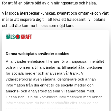
för att få en bättre bild av din näringsstatus och hälsa.
Vår logga återspeglar kunskap, kvalitet och omtanke och vårt
mål är att inspirera dig till att leva ett hälsosamt liv i balans
och att återkomma till oss som nöjd kund!
I butiken tas du om hand av Sylvia, Johanna, Camilla och
Ewa.
Hjärtligt välkommen!
❤
Denna webbplats använder cookies
Vi använder enhetsidentifierare för att anpassa innehållet
Behandlingar
och annonserna till användarna, tillhandahålla funktioner
Hårmineralanalys
för sociala medier och analysera vår trafik. Vi
Frans- och brynfärgning
vidarebefordrar även sådana identifierare och annan
Klassisk massage
information från din enhet till de sociala medier och
Ansiktsbehandling
annons- och analysföretag som vi samarbetar med.
Aromamassage
Dessa kan i sin tur kombinera informationen med annan
information som du har tillhandahållit eller som de har
Zonterapi
samlat in när du har använt deras tjänster.
Healing