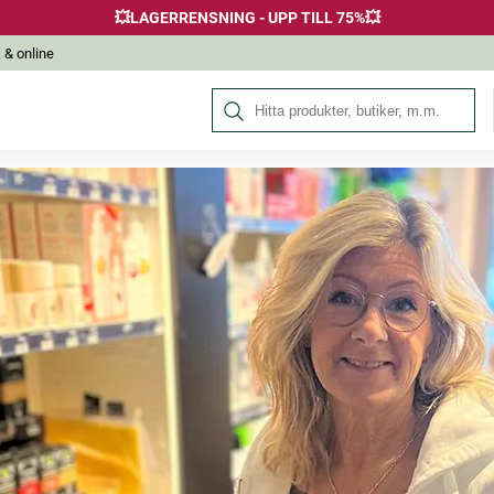
💥LAGERRENSNING - UPP TILL 75%💥
 & online
Sök på Hälsokraft