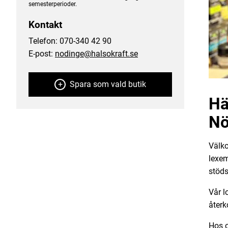
semesterperioder
.
Kontakt
Telefon:
070-340 42 90
E-post:
nodinge@halsokraft.se
Spara som vald butik
Hä
Nö
Välko
lexem
stöds
Vår l
återk
Hos o