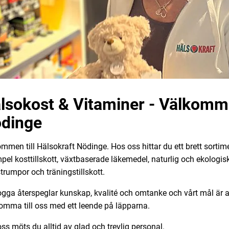
lsokost & Vitaminer - Välkomme
dinge
mmen till Hälsokraft Nödinge. Hos oss hittar du ett brett sortimen
pel kosttillskott, växtbaserade läkemedel, naturlig och ekologisk
trumpor och träningstillskott.
ogga återspeglar kunskap, kvalité och omtanke och vårt mål är att 
omma till oss med ett leende på läpparna.
ss möts du alltid av glad och trevlig personal.