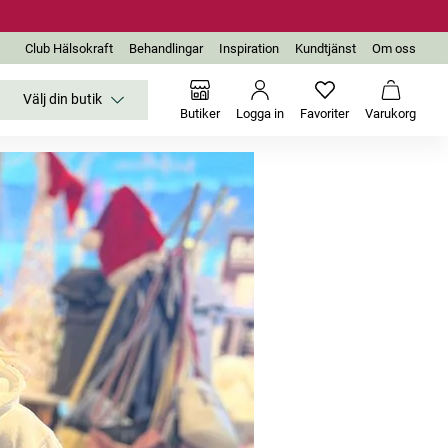
Club Hälsokraft
Behandlingar
Inspiration
Kundtjänst
Om oss
Välj din butik
Inga favoriter än
Varukor
Butiker
Logga in
Favoriter
Varukorg