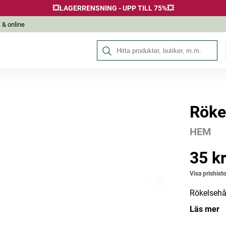
💥LAGERRENSNING - UPP TILL 75%💥
 & online
Sök på Hälsokraft
Röke
Andra köpte också
HEM
-20%
35 k
Pris
:
35 kr
Utgår
Visa prishisto
Rökelsehål
Läs mer