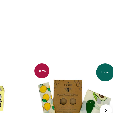
-57%
Utgår