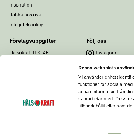
Inspiration
Jobba hos oss
Integritetspolicy
Företagsuppgifter
Följ oss
Hälsokraft H.K. AB
Instagram
Tuna Gårdsväg 24
Facebook
147 43 Tumba
Denna webbplats använde
Org.nr: 556476-5971
Vi använder enhetsidentifie
YouTube
E-post: info@halsokraft.se
funktioner för sociala medi
annan information från din
samarbetar med. Dessa kan
tillhandahållit eller som d
Hälsokraft startades 1993 och är idag en kedja
bestående av ett 60-tal hälsokostbutiker som ägs och
drivs av fria handlare.
S