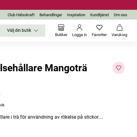
Club Hälsokraft
Behandlingar
Inspiration
Kundtjänst
Om oss
Välj din butik
Inga favoriter än
Varukor
Butiker
Logga in
Favoriter
Varukorg
lsehållare Mangoträ
-48%
r
rik
lare i trä för användning av rökelse på stickor....