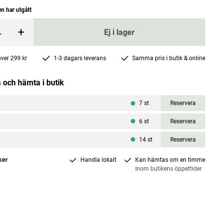
n har utgått
+
Ej i lager
 över 299 kr
1-3 dagars leverans
Samma pris i butik & online
 och hämta i butik
Vattenfilter kanna 2,4 L Antracitgrå
7
st
Reservera
Dafi
price
:
95 kr
Current price
119 kr
229 kr
:
119 kr
Previous price
:
229 kr
6
st
Reservera
14
st
Reservera
rgen
Lägg i varukorgen
ker
Handla lokalt
Kan hämtas om en timme
Inom butikens öppettider