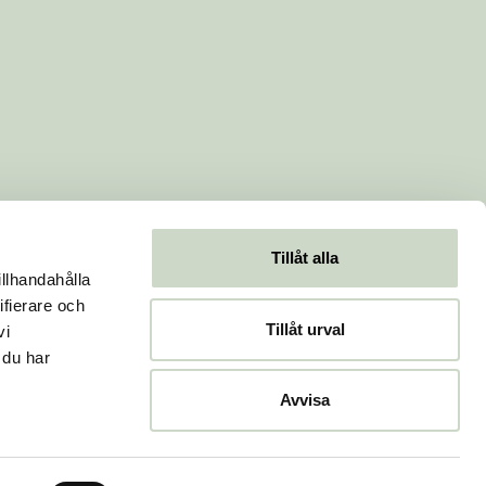
Tillåt alla
illhandahålla
ifierare och
Tillåt urval
vi
 du har
Avvisa