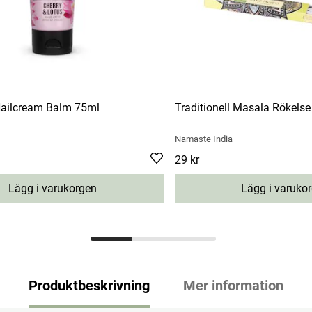
ailcream Balm 75ml
Traditionell Masala Rökels
Namaste India
Pris
29 kr
:
29 kr
Lägg i varukorgen
Lägg i varuko
Produktbeskrivning
Mer information