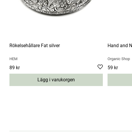
Rökelsehållare Fat silver
Hand and N
HEM
Organic Shop
Pris
89 kr
:
89 kr
Pris
59 kr
:
59 kr
Lägg i varukorgen