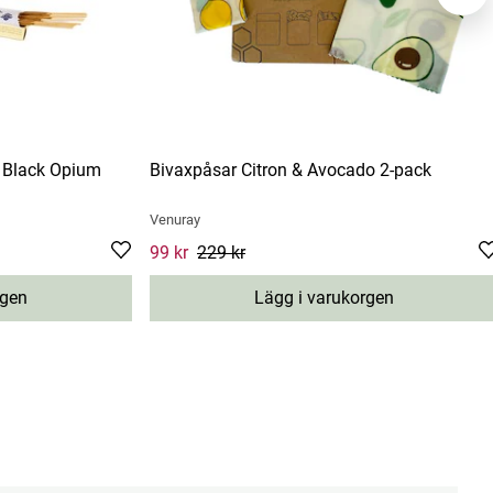
e Black Opium
Bivaxpåsar Citron & Avocado 2-pack
Venuray
Current price
99 kr
229 kr
:
99 kr
Previous price
:
229 kr
rgen
Lägg i varukorgen