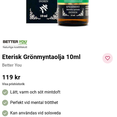
Better You
Great Earth
Avivir
169 kr
132 kr
298 kr
Pris
:
169 kr
Pris
:
132 kr
Pris
:
298
Lägg i varukorgen
Lägg i varukorgen
kr
Eterisk Grönmyntaolja 10ml
Better You
Pris
119 kr
:
119 kr
Visa prishistorik
Lätt, varm och söt mintdoft
Perfekt vid mental trötthet
Kan användas vid solsveda