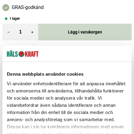
GRAS-godkänd
I lager
–
+
Lägg i varukorgen
Fri frakt över 299 kr
1-3 dagars leverans
Samma pris i butik & online
Reservera och hämta i butik
Denna webbplats använder cookies
Borås
3
st
Reservera
Vi använder enhetsidentifierare för att anpassa innehållet
Charlottenberg
5
st
Reservera
och annonserna till användarna, tillhandahålla funktioner
för sociala medier och analysera vår trafik. Vi
Enköping
2
st
Reservera
vidarebefordrar även sådana identifierare och annan
information från din enhet till de sociala medier och
Fler butiker
Kan hämtas om en timme
Inom butikens öppettider
annons- och analysföretag som vi samarbetar med.
Dessa kan i sin tur kombinera informationen med annan
information som du har tillhandahållit eller som de har