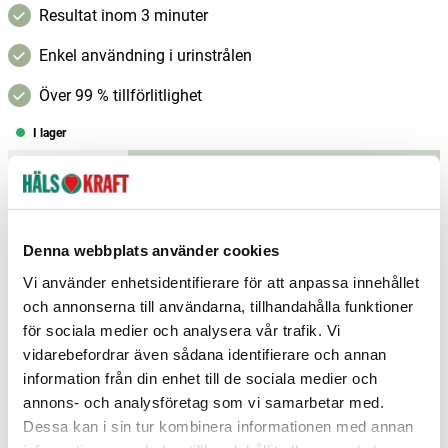
Resultat inom 3 minuter
Enkel användning i urinstrålen
Över 99 % tillförlitlighet
I lager
–
+
Lägg i varukorgen
Fri frakt över 299 kr
1-3 dagars leverans
Samma pris i butik & online
Denna webbplats använder cookies
Vi använder enhetsidentifierare för att anpassa innehållet
Reservera och hämta i butik
och annonserna till användarna, tillhandahålla funktioner
för sociala medier och analysera vår trafik. Vi
Arvika
0
st
Ej i lager
vidarebefordrar även sådana identifierare och annan
Boden
0
st
Ej i lager
information från din enhet till de sociala medier och
annons- och analysföretag som vi samarbetar med.
Borlänge
0
st
Ej i lager
Dessa kan i sin tur kombinera informationen med annan
Fler butiker
Kan hämtas om en timme