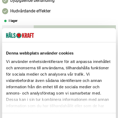
Djupgående behandling
Hudvårdande effekter
I lager
–
+
Lägg i varukorgen
Fri frakt över 299 kr
1-3 dagars leverans
Samma pris i butik & online
Denna webbplats använder cookies
Vi använder enhetsidentifierare för att anpassa innehållet
Reservera och hämta i butik
och annonserna till användarna, tillhandahålla funktioner
Arvika
0
st
Ej i lager
för sociala medier och analysera vår trafik. Vi
vidarebefordrar även sådana identifierare och annan
Boden
0
st
Ej i lager
information från din enhet till de sociala medier och
annons- och analysföretag som vi samarbetar med.
Borlänge
0
st
Ej i lager
Dessa kan i sin tur kombinera informationen med annan
Fler butiker
Kan hämtas om en timme
information som du har tillhandahållit eller som de har
Inom butikens öppettider
samlat in när du har använt deras tjänster.