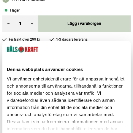
I lager
–
+
Lägg i varukorgen
Fri frakt över 299 kr
1-3 dagars leverans
Samma pris i butik & online
Reservera och hämta i butik
Denna webbplats använder cookies
Arvika
2
st
Reservera
Vi använder enhetsidentifierare för att anpassa innehållet
Borlänge
2
st
Reservera
och annonserna till användarna, tillhandahålla funktioner
Borås
1
st
Reservera
för sociala medier och analysera vår trafik. Vi
vidarebefordrar även sådana identifierare och annan
Fler butiker
Kan hämtas om en timme
information från din enhet till de sociala medier och
Inom butikens öppettider
annons- och analysföretag som vi samarbetar med.
Dessa kan i sin tur kombinera informationen med annan
information som du har tillhandahållit eller som de har