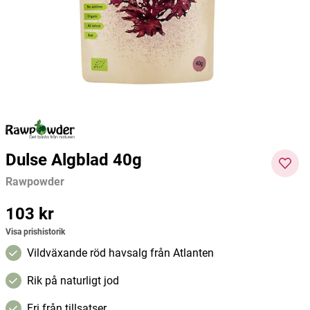
Korngräsjuicepulver 150g
Hampafrön skalade 300g
Turmeri
Närokällan
Rawpowder
Rawpo
309 kr
122 kr
114 kr
Pris
:
309 kr
Pris
:
122 kr
Pris
:
114
Lägg i varukorgen
Lägg i varukorgen
kr
Dulse Algblad 40g
Rawpowder
Pris
103 kr
:
103 kr
Visa prishistorik
Vildväxande röd havsalg från Atlanten
Rik på naturligt jod
Fri från tillsatser