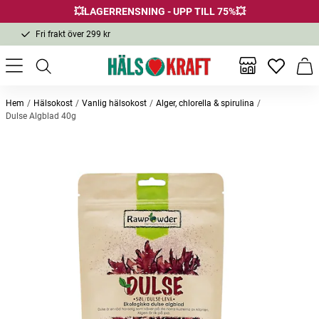
💥LAGERRENSNING - UPP TILL 75%💥
Fri frakt över 299 kr
1-3 dagars leverans
Samma pris i butik & online
Inga favor
Varu
Fri frakt över 299 kr
Hem
Hälsokost
Vanlig hälsokost
Alger, chlorella & spirulina
Dulse Algblad 40g
Andra köpte också