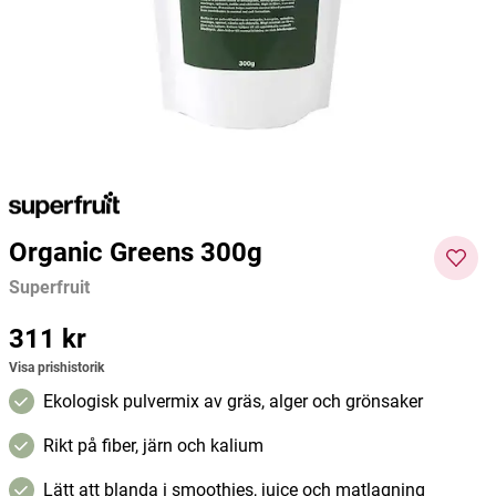
Premium
Ricinolja, Organic Castor Oil 250ml
Membra
Grönpulverblandning+Mjölksyraba
kterier 120g
Pureness
Kiki Health
Membra
150 kr
97 kr
129 kr
211 kr
Pris
:
150 kr
Current price
:
97 kr
Previous price
Curre
:
129 kr
nt
Lägg i varukorgen
Lägg i varukorgen
price
:
211
kr
Pre
vious
Organic Greens 300g
price
:
Superfruit
264
kr
Pris
311 kr
:
311 kr
Visa prishistorik
Ekologisk pulvermix av gräs, alger och grönsaker
Rikt på fiber, järn och kalium
Lätt att blanda i smoothies, juice och matlagning