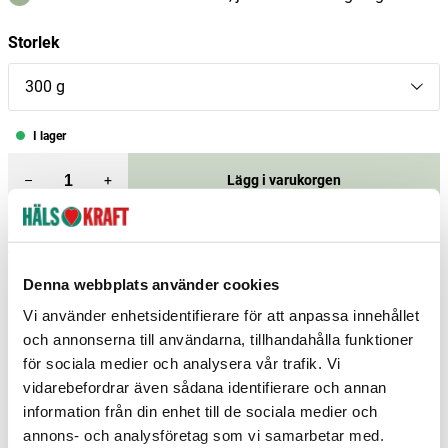
Storlek
300 g
I lager
–
+
Lägg i varukorgen
Fri frakt över 299 kr
1-3 dagars leverans
Samma pris i butik & online
Denna webbplats använder cookies
Reservera och hämta i butik
Vi använder enhetsidentifierare för att anpassa innehållet
Arvika
0
st
Ej i lager
och annonserna till användarna, tillhandahålla funktioner
för sociala medier och analysera vår trafik. Vi
Boden
0
st
Ej i lager
vidarebefordrar även sådana identifierare och annan
Borlänge
0
st
Ej i lager
information från din enhet till de sociala medier och
annons- och analysföretag som vi samarbetar med.