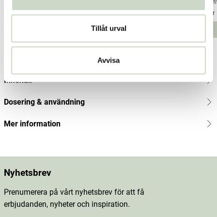
Kiki Health
Superfruit
Superfr
Current price
108 kr
144 kr
:
108 kr
Previous price
Pris
103 kr
:
103 kr
:
144 kr
Pris
228 kr
:
228
Tillåt urval
Lägg i varukorgen
Lägg i varukorgen
kr
Produktbeskrivning
Avvisa
Innehåll
Dosering & användning
Mer information
Nyhetsbrev
Prenumerera på vårt nyhetsbrev för att få
erbjudanden, nyheter och inspiration.