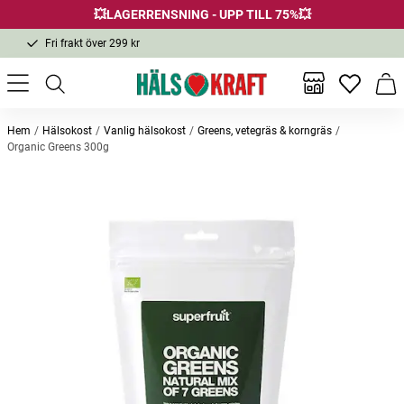
💥LAGERRENSNING - UPP TILL 75%💥
Fri frakt över 299 kr
1-3 dagars leverans
Samma pris i butik & online
Inga favor
Varu
Fri frakt över 299 kr
Hem
Hälsokost
Vanlig hälsokost
Greens, vetegräs & korngräs
Organic Greens 300g
Andra köpte också
-25%
-20