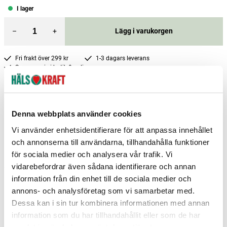
I lager
–
+
Lägg i varukorgen
Fri frakt över 299 kr
1-3 dagars leverans
Samma pris i butik & online
Reservera och hämta i butik
Arvika
12
st
Reservera
Denna webbplats använder cookies
Boden
3
st
Reservera
Vi använder enhetsidentifierare för att anpassa innehållet
och annonserna till användarna, tillhandahålla funktioner
Borås
5
st
Reservera
för sociala medier och analysera vår trafik. Vi
vidarebefordrar även sådana identifierare och annan
Fler butiker
Kan hämtas om en timme
Inom butikens öppettider
information från din enhet till de sociala medier och
annons- och analysföretag som vi samarbetar med.
Dessa kan i sin tur kombinera informationen med annan
information som du har tillhandahållit eller som de har
samlat in när du har använt deras tjänster.