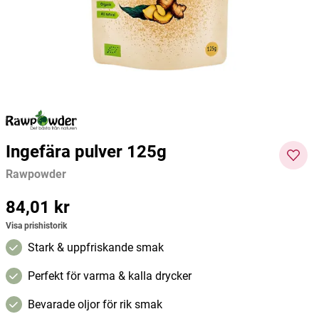
Rawpowder
Rawpowder
Biome
75 kr
128 kr
69 kr
Pris
:
75 kr
Pris
:
128 kr
Pris
:
69 kr
Lägg i varukorgen
Lägg i varukorgen
Ingefära pulver 125g
Rawpowder
Pris
84,01 kr
:
84,01 kr
Visa prishistorik
Stark & uppfriskande smak
Perfekt för varma & kalla drycker
Bevarade oljor för rik smak