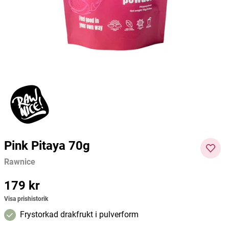
Rawnice
Rawnice
Rawnic
122 kr
188 kr
1324 k
Pris
:
122 kr
Pris
:
188 kr
Pris
:
1324
Lägg i varukorgen
Lägg i varukorgen
kr
Pink Pitaya 70g
Rawnice
Pris
179 kr
:
179 kr
Visa prishistorik
Frystorkad drakfrukt i pulverform