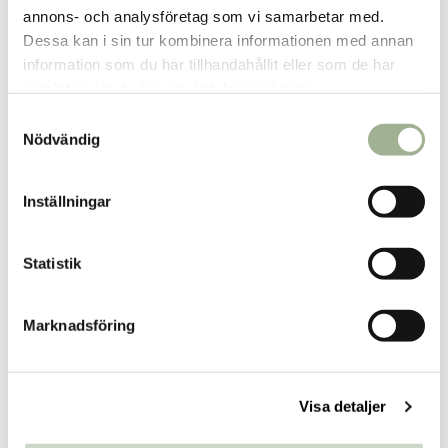
annons- och analysföretag som vi samarbetar med.
Strängnäs
2
st
Reservera
Dessa kan i sin tur kombinera informationen med annan
Fler butiker
Kan hämtas om en timme
information som du har tillhandahållit eller som de har
Inom butikens öppettider
samlat in när du har använt deras tjänster.
S
Nödvändig
a
m
t
Inställningar
Relaterade produkter
y
c
k
Statistik
Bästsäljare
e
s
Marknadsföring
v
a
l
Visa detaljer