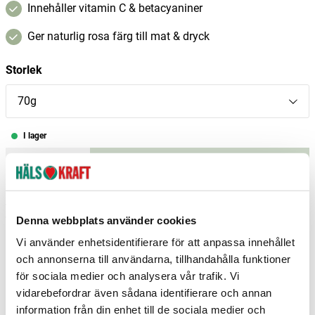
Innehåller vitamin C & betacyaniner
Ger naturlig rosa färg till mat & dryck
Storlek
70g
I lager
–
+
Lägg i varukorgen
Fri frakt över 299 kr
1-3 dagars leverans
Samma pris i butik & online
Denna webbplats använder cookies
Vi använder enhetsidentifierare för att anpassa innehållet
Reservera och hämta i butik
och annonserna till användarna, tillhandahålla funktioner
för sociala medier och analysera vår trafik. Vi
Gislaved
3
st
Reservera
vidarebefordrar även sådana identifierare och annan
Mora
2
st
Reservera
information från din enhet till de sociala medier och