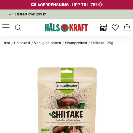
💥LAGERRENSNING - UPP TILL 75%💥
Fri frakt över 299 kr
1-3 dagars leverans
Samma pris i butik & online
Inga favor
Varu
Fri frakt över 299 kr
Hem
Hälsokost
Vanlig hälsokost
Svampextrakt
Shiitake 125g
Andra köpte också
Reishi svamppulver 125g
Ultimate Illuminating Treatment
Graviol