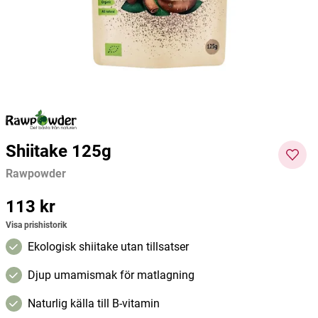
Day Face Cream 50ml
Rawpowder
Organic Shop
Rawpo
150 kr
99 kr
137,01 
Pris
:
150 kr
Pris
:
99 kr
Pris
:
137,0
Lägg i varukorgen
Lägg i varukorgen
1 kr
Shiitake 125g
Rawpowder
Pris
113 kr
:
113 kr
Visa prishistorik
Ekologisk shiitake utan tillsatser
Djup umamismak för matlagning
Naturlig källa till B-vitamin