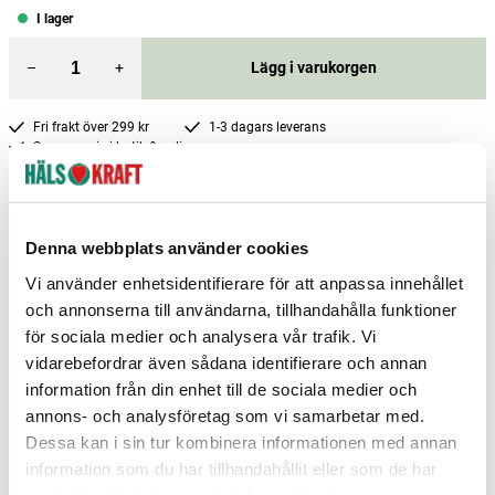
I lager
–
+
Lägg i varukorgen
Fri frakt över 299 kr
1-3 dagars leverans
Samma pris i butik & online
Reservera och hämta i butik
Gävle
3
st
Reservera
Denna webbplats använder cookies
Hedemora
1
st
Reservera
Vi använder enhetsidentifierare för att anpassa innehållet
och annonserna till användarna, tillhandahålla funktioner
Helsingborg
1
st
Reservera
för sociala medier och analysera vår trafik. Vi
vidarebefordrar även sådana identifierare och annan
Fler butiker
Kan hämtas om en timme
Inom butikens öppettider
information från din enhet till de sociala medier och
annons- och analysföretag som vi samarbetar med.
Dessa kan i sin tur kombinera informationen med annan
information som du har tillhandahållit eller som de har
samlat in när du har använt deras tjänster.