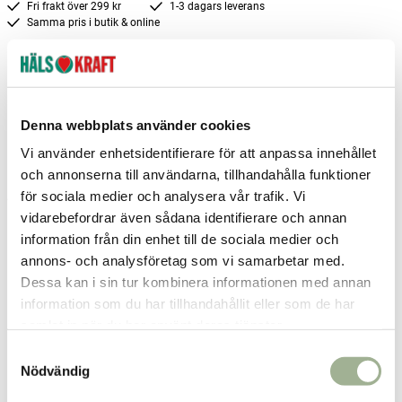
Fri frakt över 299 kr
1-3 dagars leverans
Samma pris i butik & online
Reservera och hämta i butik
Enköping
1
st
Reservera
Denna webbplats använder cookies
Gislaved
1
st
Reservera
Vi använder enhetsidentifierare för att anpassa innehållet
Helsingborg
1
st
Reservera
och annonserna till användarna, tillhandahålla funktioner
för sociala medier och analysera vår trafik. Vi
Fler butiker
Kan hämtas om en timme
Inom butikens öppettider
vidarebefordrar även sådana identifierare och annan
information från din enhet till de sociala medier och
annons- och analysföretag som vi samarbetar med.
Relaterade produkter
Dessa kan i sin tur kombinera informationen med annan
information som du har tillhandahållit eller som de har
samlat in när du har använt deras tjänster.
S
Nödvändig
a
m