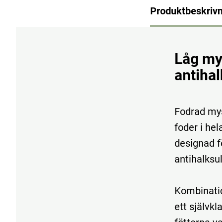
Produktbeskrivn
Låg my
antihal
Fodrad mys
foder i he
designad f
antihalksul
Kombinatio
ett självkl