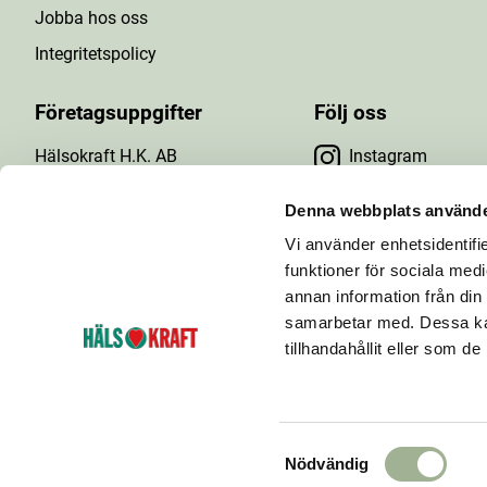
Jobba hos oss
Integritetspolicy
Företagsuppgifter
Följ oss
Hälsokraft H.K. AB
Instagram
Tuna Gårdsväg 24
Facebook
147 43 Tumba
Denna webbplats använde
Org.nr: 556476-5971
Vi använder enhetsidentifie
YouTube
E-post: info@halsokraft.se
funktioner för sociala medi
annan information från din
samarbetar med. Dessa kan
tillhandahållit eller som d
Hälsokraft startades 1993 och är idag en kedja
bestående av ett 60-tal hälsokostbutiker som ägs och
drivs av fria handlare.
S
Nödvändig
a