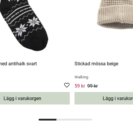
ed antihalk svart
Stickad mössa beige
Walking
e
:
59 kr
Previous price
:
99 kr
Current price
59 kr
99 kr
:
59 kr
Previous 
Lägg i varukorgen
Lägg i varuko