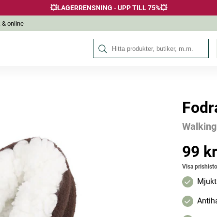
💥LAGERRENSNING - UPP TILL 75%💥
 & online
Sök på Hälsokraft
Fodr
Andra köpte också
Walking
-48%
99 k
Pris
:
99 kr
Utgår
Visa prishisto
Mjukt
Antiha