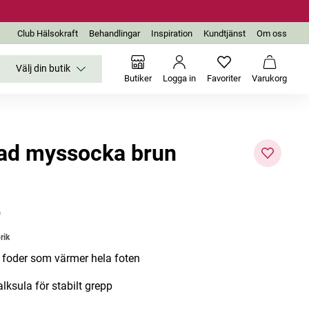
Club Hälsokraft
Behandlingar
Inspiration
Kundtjänst
Om oss
Välj din butik
Inga favoriter än
Varukor
Butiker
Logga in
Favoriter
Varukorg
ad myssocka brun
-57%
r
Utgår
rik
 foder som värmer hela foten
lksula för stabilt grepp