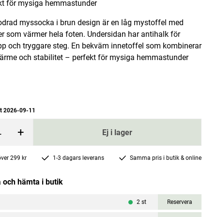
kt för mysiga hemmastunder
odrad myssocka i brun design är en låg mystoffel med
r som värmer hela foten. Undersidan har antihalk för
epp och tryggare steg. En bekväm innetoffel som kombinerar
värme och stabilitet – perfekt för mysiga hemmastunder
acitgrå
Bivaxpåsar Citron & Avocado 2-pack
Venuray
at 2026-09-11
 price
:
229 kr
Current price
99 kr
229 kr
:
99 kr
Previous price
:
229 kr
+
Ej i lager
rgen
Lägg i varukorgen
 över 299 kr
1-3 dagars leverans
Samma pris i butik & online
 och hämta i butik
2
st
Reservera