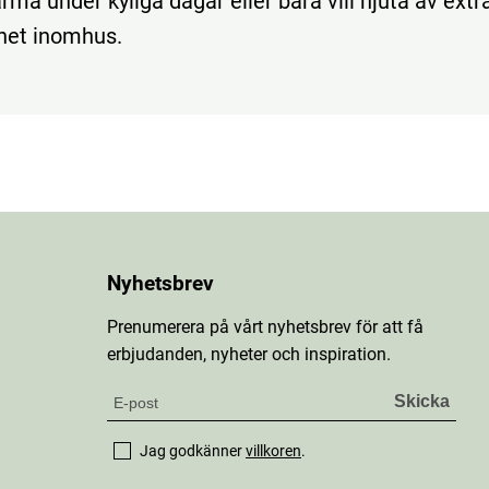
rma under kyliga dagar eller bara vill njuta av extr
het inomhus.
Nyhetsbrev
Prenumerera på vårt nyhetsbrev för att få
erbjudanden, nyheter och inspiration.
Jag godkänner
villkoren
.