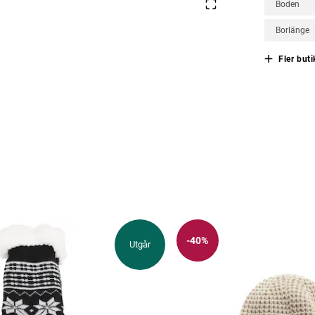
Boden
Borlänge
Fler buti
-40%
Utgår