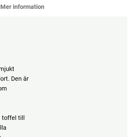
Mer information
 mjukt
ort. Den är
som
ffel till
lla