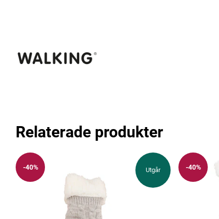
Relaterade produkter
-40%
-40%
Utgår