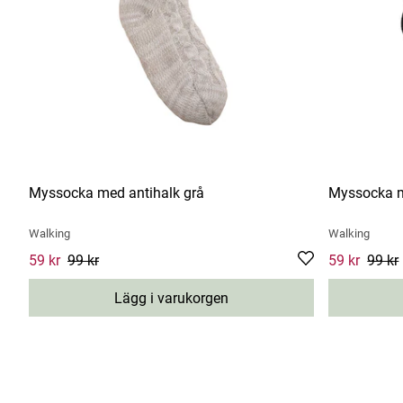
Myssocka med antihalk grå
Myssocka m
Walking
Walking
Current price
59 kr
99 kr
:
59 kr
Previous price
:
99 kr
Current pric
59 kr
99 kr
Lägg i varukorgen