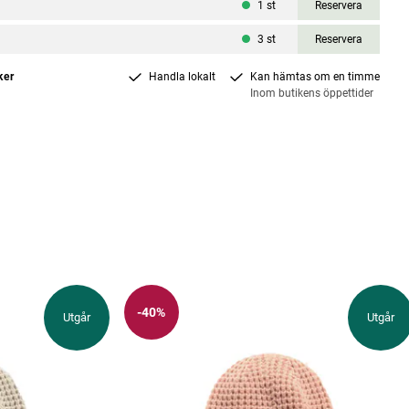
1
st
Reservera
3
st
Reservera
ker
Handla lokalt
Kan hämtas om en timme
Inom butikens öppettider
-40%
Utgår
Utgår