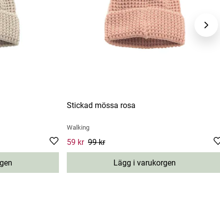
Stickad mössa rosa
Walking
price
:
99 kr
Current price
59 kr
99 kr
:
59 kr
Previous price
:
99 kr
rgen
Lägg i varukorgen