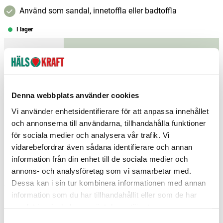
Använd som sandal, innetoffla eller badtoffla
I lager
–
+
Lägg i varukorgen
Fri frakt över 299 kr
1-3 dagars leverans
Samma pris i butik & online
Denna webbplats använder cookies
Reservera och hämta i butik
Vi använder enhetsidentifierare för att anpassa innehållet
och annonserna till användarna, tillhandahålla funktioner
Borlänge
1
st
Reservera
för sociala medier och analysera vår trafik. Vi
vidarebefordrar även sådana identifierare och annan
Gävle
1
st
Reservera
information från din enhet till de sociala medier och
Göteborg Nödinge
1
st
Reservera
annons- och analysföretag som vi samarbetar med.
Dessa kan i sin tur kombinera informationen med annan
Fler butiker
Kan hämtas om en timme
information som du har tillhandahållit eller som de har
Inom butikens öppettider
samlat in när du har använt deras tjänster.
S