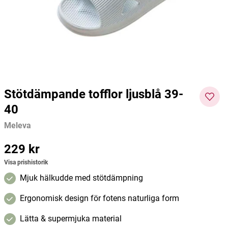
Clementine and Lemon 250ml
52bones
Organic Shop
Mivitot
159 kr
69 kr
160 kr
Pris
:
159 kr
Pris
:
69 kr
Pris
:
160
Lägg i varukorgen
Lägg i varukorgen
kr
Stötdämpande tofflor ljusblå 39-
40
Meleva
Pris
229 kr
:
229 kr
Visa prishistorik
Mjuk hälkudde med stötdämpning
Ergonomisk design för fotens naturliga form
Lätta & supermjuka material