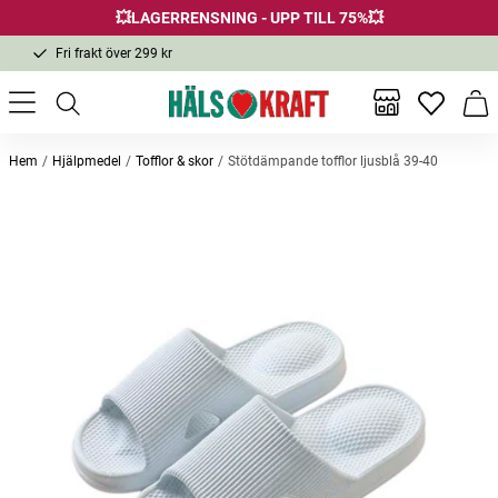
💥LAGERRENSNING - UPP TILL 75%💥
Fri frakt över 299 kr
1-3 dagars leverans
Samma pris i butik & online
Inga favor
Varu
Fri frakt över 299 kr
Hem
Hjälpmedel
Tofflor & skor
Stötdämpande tofflor ljusblå 39-40
Andra köpte också
Gel Heel 2D S 37-39
Invigorating Body Cream
Mivitot