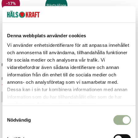
-17%
Bästsäljare
Denna webbplats använder cookies
Vi använder enhetsidentifierare för att anpassa innehållet
och annonserna till användarna, tillhandahålla funktioner
för sociala medier och analysera vår trafik. Vi
Rosenrot forte 60 tabletter
vidarebefordrar även sådana identifierare och annan
information från din enhet till de sociala medier och
Rosenrot forte
annons- och analysföretag som vi samarbetar med.
149 kr
179 kr
Current price
:
149 kr
Previous
Dessa kan i sin tur kombinera informationen med annan
price
:
179 kr
information som du har tillhandahållit eller som de har
Lägg i varukorgen
samlat in när du har använt deras tjänster.
S
Nödvändig
a
m
Fler artiklar
t