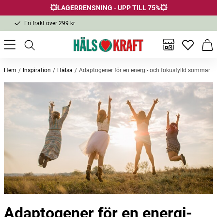
💥LAGERRENSNING - UPP TILL 75%💥
Fri frakt över 299 kr
1-3 dagars leverans
Samma pris i butik & online
Inga favor
Varu
Fri frakt över 299 kr
Hem
Inspiration
Hälsa
Adaptogener för en energi- och fokusfylld sommar
Adaptogener för en energi-