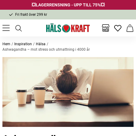
💥LAGERRENSNING - UPP TILL 75%💥
Fri frakt över 299 kr
1-3 dagars leverans
Samma pris i butik & online
Inga favor
Varu
Fri frakt över 299 kr
Hem
Inspiration
Hälsa
Ashwagandha – mot stress och utmattning i 4000 år