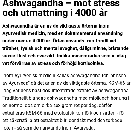
Ashwagandha – mot stress
och utmattning i 4000 år
Ashwagandha är en av de viktigaste örterna inom
Ayurvedisk medicin, med en dokumenterad användning
under mer än 4 000 år. Örten används framförallt vid
trötthet, fysisk och mental svaghet, dåligt minne, bristande
sexuell lust och övervikt. Indikationsområden som vi idag
vet förvärras av stress och förhöjd kortisolnivå.
Inom Ayurvedisk medicin kallas ashwagandha för "prinsen
av Ayurveda" då det är en av de viktigaste örterna. KSM-66 är
idag världens bäst dokumenterade extrakt av ashwagandha.
Traditionellt blandas ashwagandha med mjölk och honung i
en normal dos om cirka sex gram rot per dag, därför
extraheras KSM-66 med ekologisk komjölk och vatten - för
att säkerställa att extraktet blir identiskt med den torkade
roten - så som den används inom Ayurveda.