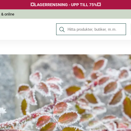
💥LAGERRENSNING - UPP TILL 75%💥
 & online
Sök på Hälsokraft