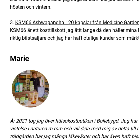
hösten och vintern.
3.
KSM66 Ashwagandha 120 kapslar från Medicine Garde
KSM66 är ett kosttillskott jag ätit länge då den håller min
riktig bästsäljare och jag har haft otaliga kunder som märkt
Marie
År 2021 tog jag över hälsokostbutiken i Bollebygd. Jag har e
vistelse i naturen m.mm och vill dela med mig av detta til
trädgården har jag många läkeväxter och har även haft bis