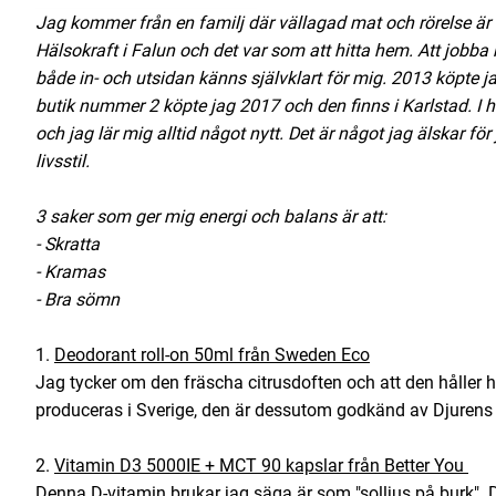
Jag kommer från en familj där vällagad mat och rörelse är 
Hälsokraft i Falun och det var som att hitta hem. Att job
både in- och utsidan känns självklart för mig. 2013 köpte j
butik nummer 2 köpte jag 2017 och den finns i Karlstad. I
och jag lär mig alltid något nytt. Det är något jag älskar fö
livsstil.
3 saker som ger mig energi och balans är att:
- Skratta
- Kramas
- Bra sömn
1.
Deodorant roll-on 50ml från Sweden Eco
Jag tycker om den fräscha citrusdoften och att den håller 
produceras i Sverige, den är dessutom godkänd av Djurens R
2.
Vitamin D3 5000IE + MCT 90 kapslar från Better You
Denna D-vitamin brukar jag säga är som "solljus på burk".