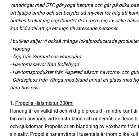
vandringar med STF, gör yoga hemma och går på olika pass
att hjälpa andra och det betyder så mycket för mig att kunna
butiken brukar jag regelbundet dela med mig av olika häl
kan bidra till att ge ett lugn till stressade personer.
I butiken säljer vi också många lokalproducerade produkte
- Honung
- Ägg från Sjömarkens Hönsgård
- Havtornssalvor från Bollebygd
- Havtornsprodukter från Äspered såsom havtorns- och gurk
- Gårdsglass från Vänga med bland annat en glass med hon
bara hos oss.
1.
Propolis Halsmixtur 200ml
Honung är en välkänd och viktig biprodukt - mindre känt är 
bin och används vid konstruktion och underhåll av deras bi
och sjukdomar. Propolis är en blandning av växtharts frå
sin saliv. Propolis har använts i tusentals år inom olika kult