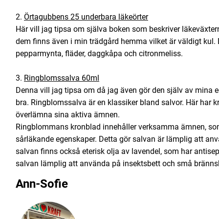
2.
Örtagubbens 25 underbara läkeörter
Här vill jag tipsa om själva boken som beskriver läkeväxter
dem finns även i min trädgård hemma vilket är väldigt kul.
pepparmynta, fläder, daggkåpa och citronmeliss.
3.
Ringblomssalva 60ml
Denna vill jag tipsa om då jag även gör den själv av mina 
bra. Ringblomssalva är en klassiker bland salvor. Här har kr
överlämna sina aktiva ämnen.
Ringblommans kronblad innehåller verksamma ämnen, som
sårläkande egenskaper. Detta gör salvan är lämplig att använ
salvan finns också eterisk olja av lavendel, som har antisep
salvan lämplig att använda på insektsbett och små bränns
Ann-Sofie