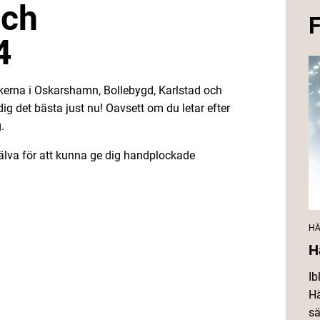
och
F
4
kerna i Oskarshamn, Bollebygd, Karlstad och
ig det bästa just nu! Oavsett om du letar efter
g.
jälva för att kunna ge dig handplockade
HÄ
H
Ib
Hä
sä