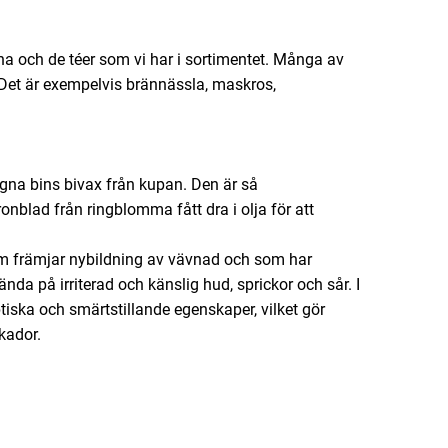
na och de téer som vi har i sortimentet. Många av
 Det är exempelvis brännässla, maskros,
egna bins bivax från kupan. Den är så
onblad från ringblomma fått dra i olja för att
 främjar nybildning av vävnad och som har
da på irriterad och känslig hud, sprickor och sår. I
tiska och smärtstillande egenskaper, vilket gör
kador.