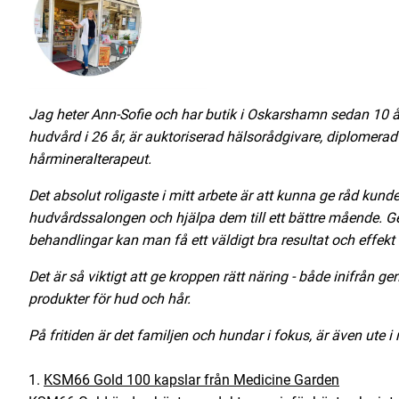
Jag heter Ann-Sofie och har butik i Oskarshamn sedan 10 å
hudvård i 26 år, är auktoriserad hälsorådgivare, diplomer
hårmineralterapeut.
Det absolut roligaste i mitt arbete är att kunna ge råd kun
hudvårdssalongen och hjälpa dem till ett bättre mående.
Ge
behandlingar kan man få ett väldigt bra resultat och effekt 
Det är så viktigt att ge kroppen rätt näring - både inifrån g
produkter för hud och hår.
På fritiden är det familjen och hundar i fokus, är även ute 
1.
KSM66 Gold 100 kapslar från Medicine Garden