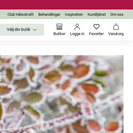
Club Hälsokraft
Behandlingar
Inspiration
Kundtjänst
Om oss
Välj din butik
Inga favoriter än
Varukor
Butiker
Logga in
Favoriter
Varukorg