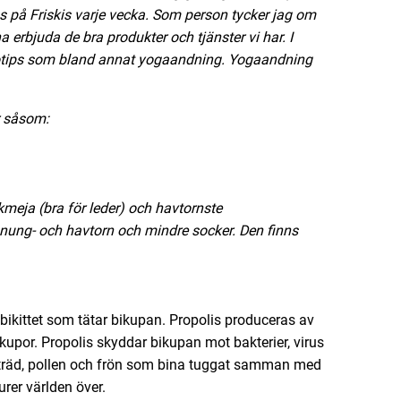
 på Friskis varje vecka. Som person tycker jag om
 erbjuda de bra produkter och tjänster vi har. I
sotips som bland annat yogaandning. Yogaandning
r såsom:
meja (bra för leder) och havtornste
ung- och havtorn och mindre socker. Den finns
bikittet som tätar bikupan. Propolis produceras av
kupor. Propolis skyddar bikupan mot bakterier, virus
n träd, pollen och frön som bina tuggat samman med
urer världen över.