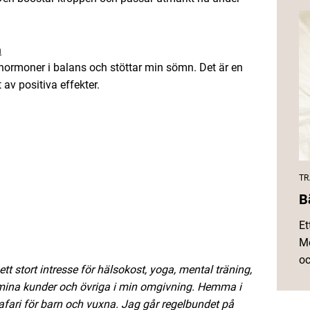
n
a hormoner i balans och stöttar min sömn. Det är en
 av positiva effekter.
TR
B
Et
Me
oc
tt stort intresse för hälsokost, yoga, mental träning,
l mina kunder och övriga i min omgivning. Hemma i
afari för barn och vuxna. Jag går regelbundet på