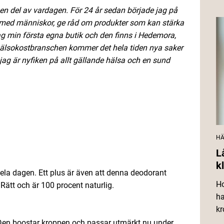
en del av vardagen. För 24 år sedan började jag på
ba med människor, ge råd om produkter som kan stärka
ag min första egna butik och den finns i Hedemora,
 hälsokostbranschen kommer det hela tiden nya saker
r jag är nyfiken på allt gällande hälsa och en sund
HÄ
L
k
hela dagen. Ett plus är även att denna deodorant
Ho
ätt och är 100 procent naturlig.
ha
kr
 Den boostar kroppen och passar utmärkt nu under