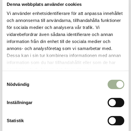
Denna webbplats använder cookies
Vi använder enhetsidentifierare för att anpassa innehållet
och annonserna till användarna, tillhandahålla funktioner
för sociala medier och analysera vår trafik. Vi
vidarebefordrar även sådana identifierare och annan
information från din enhet till de sociala medier och
annons- och analysföretag som vi samarbetar med.
Dessa kan i sin tur kombinera informationen med annan
information som du har tillhandahållit eller som de har
samlat in när du har använt deras tjänster.
S
Nödvändig
a
m
t
Inställningar
y
c
k
Statistik
e