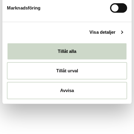
s
Marknadsföring
v
a
l
Visa detaljer
Tillåt alla
Tillåt urval
Avvisa