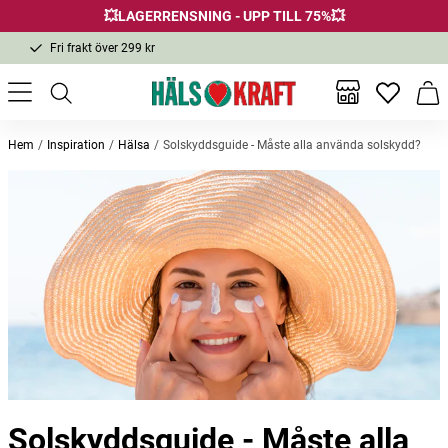
💥LAGERRENSNING - UPP TILL 75%💥
Fri frakt över 299 kr
1-3 dagars leverans
Samma pris i butik & online
Inga favor
Varu
Fri frakt över 299 kr
Hem
Inspiration
Hälsa
Solskyddsguide - Måste alla använda solskydd?
Solskyddsguide - Måste alla