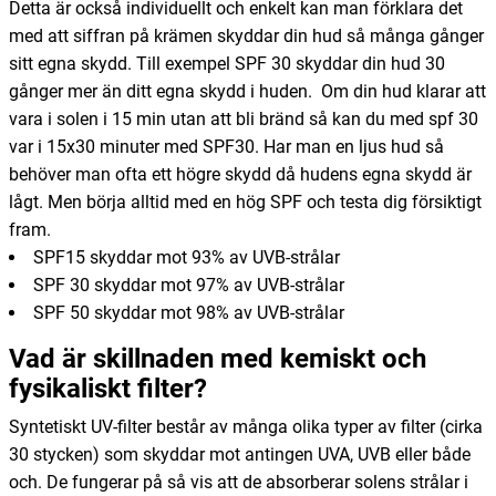
Detta är också individuellt och enkelt kan man förklara det
med att siffran på krämen skyddar din hud så många gånger
sitt egna skydd. Till exempel SPF 30 skyddar din hud 30
gånger mer än ditt egna skydd i huden. Om din hud klarar att
vara i solen i 15 min utan att bli bränd så kan du med spf 30
var i 15x30 minuter med SPF30. Har man en ljus hud så
behöver man ofta ett högre skydd då hudens egna skydd är
lågt. Men börja alltid med en hög SPF och testa dig försiktigt
fram.
SPF15 skyddar mot 93% av UVB-strålar
SPF 30 skyddar mot 97% av UVB-strålar
SPF 50 skyddar mot 98% av UVB-strålar
Vad är skillnaden med kemiskt och
fysikaliskt filter?
Syntetiskt UV-filter består av många olika typer av filter (cirka
30 stycken) som skyddar mot antingen UVA, UVB eller både
och. De fungerar på så vis att de absorberar solens strålar i