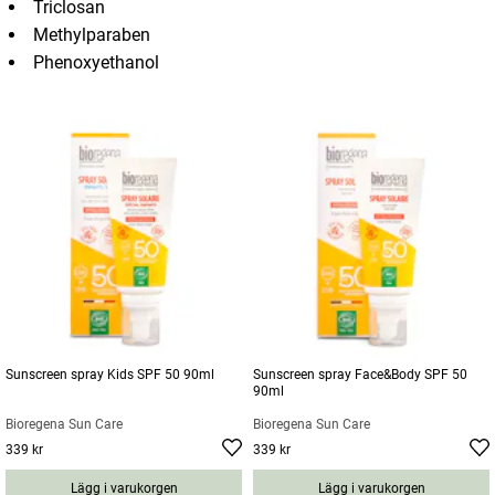
Triclosan
Methylparaben
Phenoxyethanol
Sunscreen spray Kids SPF 50 90ml
Sunscreen spray Face&Body SPF 50
90ml
Bioregena Sun Care
Bioregena Sun Care
339 kr
339 kr
Pris
:
339 kr
Pris
:
339 kr
Lägg i varukorgen
Lägg i varukorgen