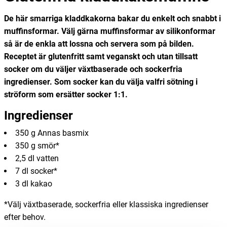
De här smarriga kladdkakorna bakar du enkelt och snabbt i
muffinsformar. Välj gärna muffinsformar av silikonformar
så är de enkla att lossna och servera som på bilden.
Receptet är glutenfritt samt veganskt och utan tillsatt
socker om du väljer växtbaserade och sockerfria
ingredienser. Som socker kan du välja valfri sötning i
ströform som ersätter socker 1:1.
Ingredienser
350
g
Annas basmix
350
g
smör*
2,5
dl
vatten
7
dl
socker*
3
dl
kakao
*Välj växtbaserade, sockerfria eller klassiska ingredienser
efter behov.