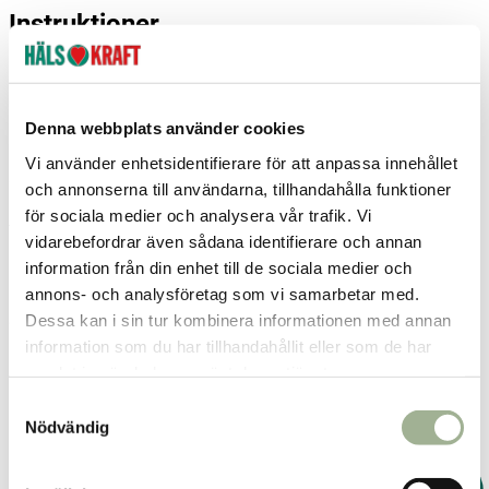
Instruktioner
1. Smält smöret i en stor kastrull.
2. Stäng av värmen och rör i övriga ingredienser till en slät
Denna webbplats använder cookies
smet.
Vi använder enhetsidentifierare för att anpassa innehållet
3. Fördela smeten i muffinsformar, gärna av silikon.
och annonserna till användarna, tillhandahålla funktioner
för sociala medier och analysera vår trafik. Vi
4. Grädda mitt i ugnen på 175 grader i ca 15-20 minuter.
vidarebefordrar även sådana identifierare och annan
Kakan ska vara kladdig i mitten och fast i kanterna.
information från din enhet till de sociala medier och
annons- och analysföretag som vi samarbetar med.
5. Låt svalna innan servering. Ställ dem en stund i frysen om
Dessa kan i sin tur kombinera informationen med annan
du vill lossna dem från silikonformarna. De går fint att spara
information som du har tillhandahållit eller som de har
i kylen men servera dem gärna rumstempererade.
samlat in när du har använt deras tjänster.
S
Nödvändig
a
Recept & foto:
@anna_winer
m
t