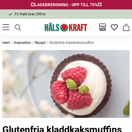
💥LAGERRENSNING - UPP TILL 75%💥
Fri frakt över 299 kr
1-3 dagars leverans
Samma pris i butik & online
Inga favor
Varu
Fri frakt över 299 kr
Hem
Inspiration
Recept
Glutenfria kladdkaksmuffins
Glutenfria kladdkaksmuffins