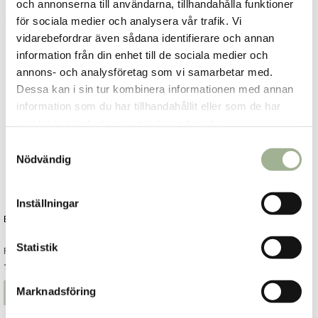
skål och ställ in i ugnen 70-80 min. Rör runt när ca halva
och annonserna till användarna, tillhandahålla funktioner
tiden gått.
för sociala medier och analysera vår trafik. Vi
vidarebefordrar även sådana identifierare och annan
Ta ut ur ugnen och servera med bipollen.
information från din enhet till de sociala medier och
annons- och analysföretag som vi samarbetar med.
Dessa kan i sin tur kombinera informationen med annan
information som du har tillhandahållit eller som de har
samlat in när du har använt deras tjänster.
S
Nödvändig
a
m
t
Inställningar
y
Bipollen 150g
c
k
Statistik
Rawpowder
e
128 kr
Pris
:
128 kr
s
Marknadsföring
Lägg i varukorgen
v
a