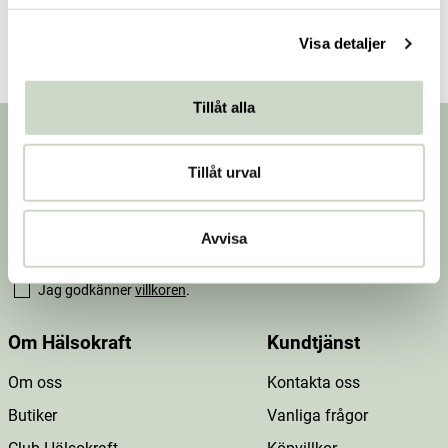
l
Visa detaljer
Tillåt alla
Nyhetsbrev
Tillåt urval
Prenumerera på vårt nyhetsbrev för att få
erbjudanden, nyheter och inspiration.
Avvisa
Jag godkänner
villkoren
.
Om Hälsokraft
Kundtjänst
Om oss
Kontakta oss
Butiker
Vanliga frågor