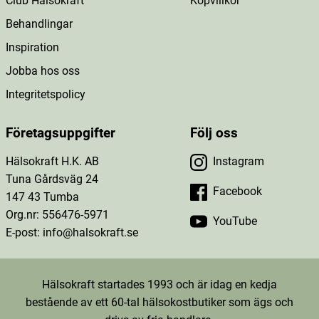
Club Hälsokraft
Köpvillkor
Behandlingar
Inspiration
Jobba hos oss
Integritetspolicy
Företagsuppgifter
Följ oss
Hälsokraft H.K. AB
Instagram
Tuna Gårdsväg 24
Facebook
147 43 Tumba
Org.nr: 556476-5971
YouTube
E-post: info@halsokraft.se
Hälsokraft startades 1993 och är idag en kedja
bestående av ett 60-tal hälsokostbutiker som ägs och