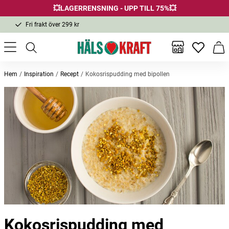
💥LAGERRENSNING - UPP TILL 75%💥
Fri frakt över 299 kr
1-3 dagars leverans
Samma pris i butik & online
Inga favor
Varu
Fri frakt över 299 kr
Hem
Inspiration
Recept
Kokosrispudding med bipollen
Kokosrispudding med