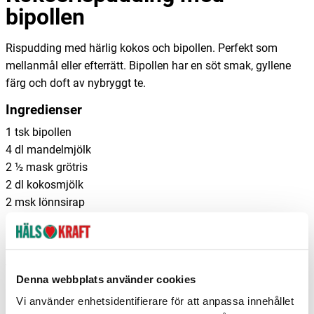
bipollen
Rispudding med härlig kokos och bipollen. Perfekt som
mellanmål eller efterrätt. Bipollen har en söt smak, gyllene
färg och doft av nybryggt te.
Ingredienser
1 tsk bipollen
4 dl mandelmjölk
2 ½ mask grötris
2 dl kokosmjölk
2 msk lönnsirap
1-2 msk riven kokos
Gör så här
Värm ugnen till 160°C
Denna webbplats använder cookies
Blanda alla ingredienser, förutom bipollen, i en ugnssäker
Vi använder enhetsidentifierare för att anpassa innehållet