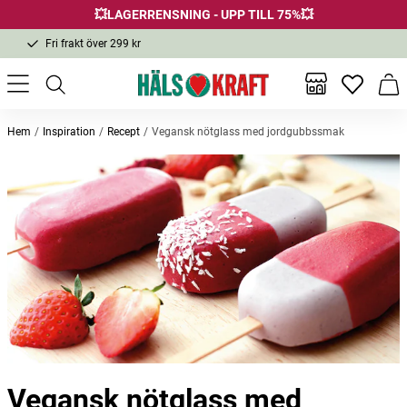
💥LAGERRENSNING - UPP TILL 75%💥
Fri frakt över 299 kr
1-3 dagars leverans
Samma pris i butik & online
Inga favor
Varu
Fri frakt över 299 kr
Hem
Inspiration
Recept
Vegansk nötglass med jordgubbssmak
Vegansk nötglass med