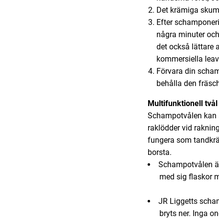
Det krämiga skumme
Efter schamponerin
några minuter och 
det också lättare 
kommersiella leav
Förvara din schamp
behålla den fräsch
Multifunktionell tvål
Schampotvålen kan ä
raklödder vid rakni
fungera som tandkräm
borsta.
Schampotvålen är
med sig flaskor m
JR Liggetts scham
bryts ner. Inga 