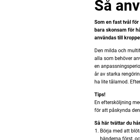
Så anv
Som en fast tvål för
bara skonsam för hå
användas till kropp
Den milda och multifu
alla som behöver an
en anpassningsperio
år av starka rengöri
ha lite tålamod. Efte
Tips!
En eftersköljning m
för att påskynda de
Så här tvättar du h
Börja med att blöta
händerna först, oc