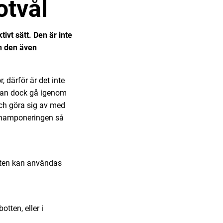
otvål
ivt sätt. Den är inte
n den även
, därför är det inte
kan dock gå igenom
ch göra sig av med
 schamponeringen så
tten kan användas
tten, eller i