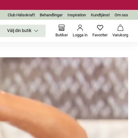
Club Hälsokraft
Behandlingar
Inspiration
Kundtjänst
Om oss
Välj din butik
Inga favoriter än
Varukor
Butiker
Logga in
Favoriter
Varukorg