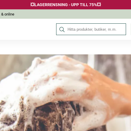
💥LAGERRENSNING - UPP TILL 75%💥
 & online
Sök på Hälsokraft