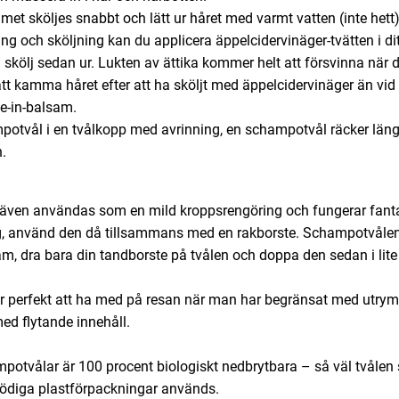
t sköljes snabbt och lätt ur håret med varmt vatten (inte hett)
g och sköljning kan du applicera äppelcidervinäger-tvätten i ditt 
skölj sedan ur. Lukten av ättika kommer helt att försvinna när dit
att kamma håret efter att ha sköljt med äppelcidervinäger än vi
e-in-balsam.
otvål i en tvålkopp med avrinning, en schampotvål räcker länge 
.
ven användas som en mild kroppsrengöring och fungerar fant
ng, använd den då tillsammans med en rakborste. Schampotvålen
, dra bara din tandborste på tvålen och doppa den sedan i lite
 perfekt att ha med på resan när man har begränsat med utrymm
ed flytande innehåll.
potvålar är 100 procent biologiskt nedbrytbara – så väl tvåle
onödiga plastförpackningar används.