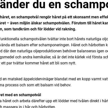
änder du en schamp
 håret, en schampotvål rengör håret på ett skonsamt men effekt
ret – även miljön älskar schampotvålen. Förutom till håret ka
en, som tandkräm och för lödder vid rakning.
nktionella schampotvålen tvättar inte bort hårets naturliga oljor
vända ett balsam efter schamponeringen. Håret och hårbotten 
d där den naturliga oljeproduktionen behöver balanseras igen o
ngsmedel och andra kemikalier, så är det inte kärlek vid första
r ett par tvättar kommer håret att bli som nytt.
ed en matsked äppelcidervinäger blandat med en kopp varmt va
nna process och som ett balsam vid behov.
året med en schampotvål
 håret och arbeta därefter upp ett lödder med tvålen direkt i hårbo
h massera in i hår och hårbotten.