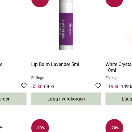
ml
Lip Balm Lavender 5ml
White Cryst
10ml
Föllinge
Föllinge
revious price
:
Current price
55 kr
69 kr
:
55 kr
Previous price
:
Current price
119 kr
149 k
69 kr
149 kr
orgen
Lägg i varukorgen
Lägg
-20%
-20%