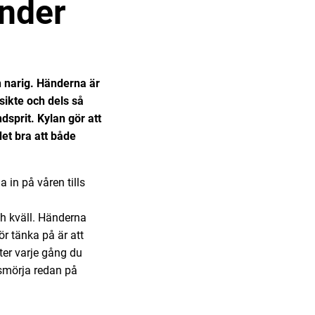
änder
ch narig. Händerna är
sikte och dels så
sprit. Kylan gör att
det bra att både
 in på våren tills
ch kväll. Händerna
ör tänka på är att
ter varje gång du
 smörja redan på