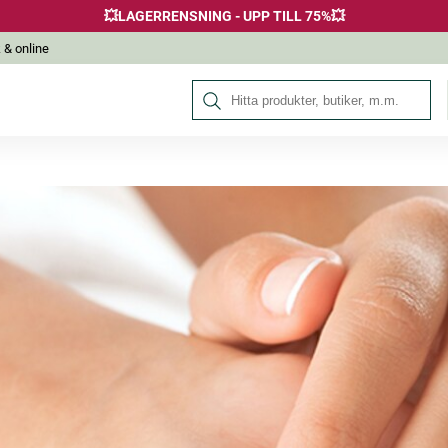
💥LAGERRENSNING - UPP TILL 75%💥
 & online
Sök på Hälsokraft