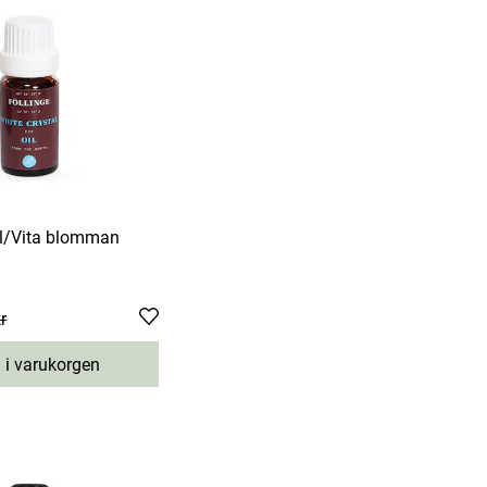
al/Vita blomman
r
:
119 kr
Previous price
:
 i varukorgen