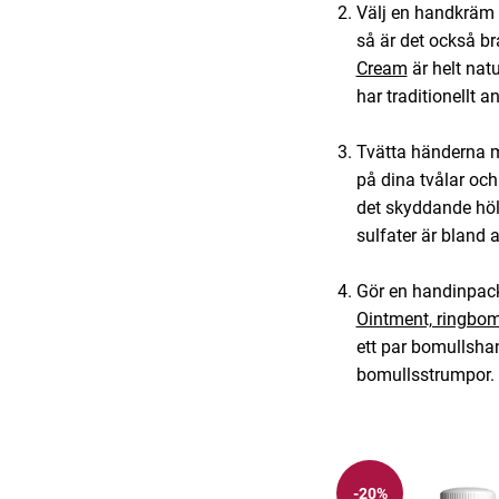
Välj en handkräm me
så är det också br
Cream
är helt nat
har traditionellt a
Tvätta händerna m
på dina tvålar och
det skyddande höl
sulfater är bland
Gör en handinpack
Ointment, ringbo
ett par bomullsha
bomullsstrumpor.
-20%