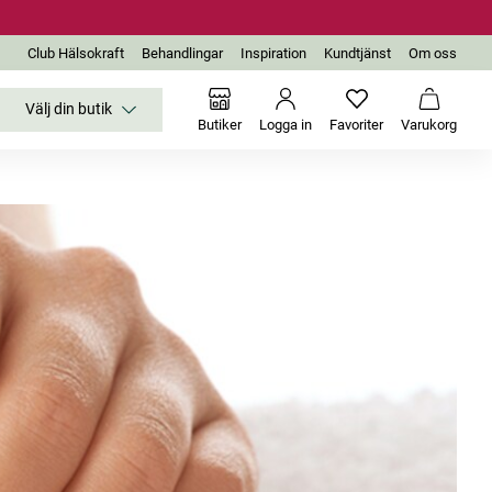
Club Hälsokraft
Behandlingar
Inspiration
Kundtjänst
Om oss
Välj din butik
Inga favoriter än
Varukor
Butiker
Logga in
Favoriter
Varukorg