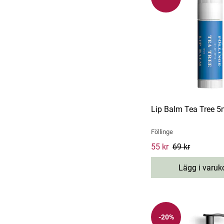
Lip Balm Tea Tree 5
Föllinge
Current price
55 kr
69 kr
:
55 kr
P
69 kr
Lägg i varuk
-20%