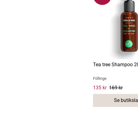
Tea tree Shampoo 2
Föllinge
Current price
135 kr
169 kr
:
135 kr
169 kr
Se butiksl