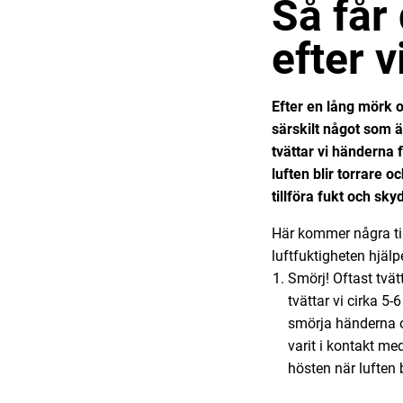
Så får
efter v
Efter en lång mörk oc
särskilt något som ä
tvättar vi händerna 
luften blir torrare o
tillföra fukt och s
Här kommer några tip
luftfuktigheten hjälp
Smörj! Oftast tvät
tvättar vi cirka 5
smörja händerna o
varit i kontakt m
hösten när luften b