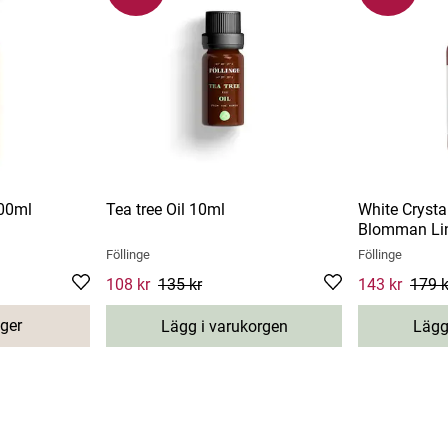
00ml
Tea tree Oil 10ml
White Crysta
Blomman Li
Föllinge
Föllinge
Previous price
:
Current price
108 kr
135 kr
:
108 kr
Previous price
:
Current price
143 kr
179 k
135 kr
179 kr
ager
Lägg i varukorgen
Lägg