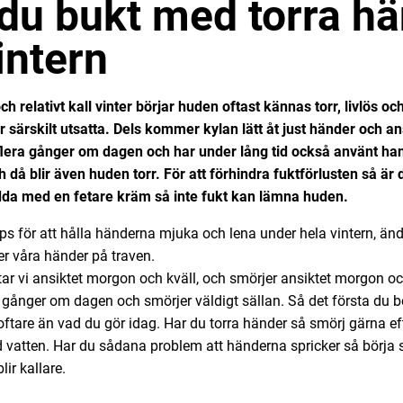
 du bukt med torra h
intern
h relativt kall vinter börjar huden oftast kännas torr, livlös o
r särskilt utsatta. Dels kommer kylan lätt åt just händer och an
flera gånger om dagen och har under lång tid också använt hand
ch då blir även huden torr. För att förhindra fuktförlusten så är 
kydda med en fetare kräm så inte fukt kan lämna huden.
s för att hålla händerna mjuka och lena under hela vintern, ända
er våra händer på traven.
tar vi ansiktet morgon och kväll, och smörjer ansiktet morgon o
-6 gånger om dagen och smörjer väldigt sällan. Så det första du b
ftare än vad du gör idag. Har du torra händer så smörj gärna ef
ed vatten. Har du sådana problem att händerna spricker så börja
lir kallare.