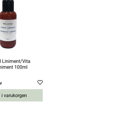
l Liniment/Vita
niment 100ml
r
:
143 kr
Previous price
:
 i varukorgen