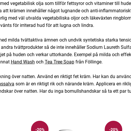
d vegetabilisk olja som tillför fettsyror och vitaminer till huden
a att krämen innehåller något lugnande och anti-inflammatoriskt
urlig med väl utvalda vegetabiliska oljor och läkeväxten ringb
nvänts för irriterad hud för att lugna och lindra.
ed milda tvättaktiva ämnen och undvik syntetiska starka tenside
 andra tvättprodukter så de inte innehåller Sodium Laureth Sulfa
jet på huden och verkar uttorkande. Exempel på milda och effek
 annat
Hand Wash
och
Tea Tree Soap
från Föllinge.
ning över natten. Använd en riktigt fet kräm. Har kan du anvä
mssalva
som är en riktigt rik och närande kräm. Applicera en rikli
ndskar över natten. Har du inga bomullshandskar så ta ett par t
-20%
-20%