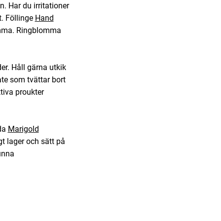
. Har du irritationer
. Föllinge
Hand
lomma. Ringblomma
r. Håll gärna utkik
te som tvättar bort
tiva proukter
nda
Marigold
gt lager och sätt på
unna