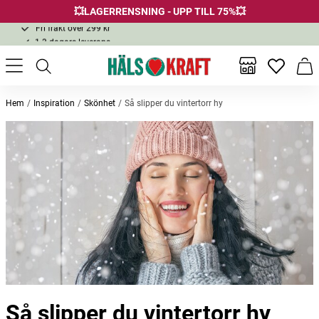
💥LAGERRENSNING - UPP TILL 75%💥
Fri frakt över 299 kr
1-3 dagars leverans
Samma pris i butik & online
Fri frakt över 299 kr
Inga favor
Varu
Hem
Inspiration
Skönhet
Så slipper du vintertorr hy
Så slipper du vintertorr hy