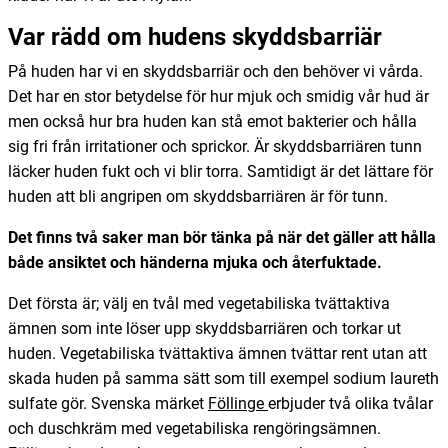
Var rädd om hudens skyddsbarriär
På huden har vi en skyddsbarriär och den behöver vi vårda.
Det har en stor betydelse för hur mjuk och smidig vår hud är
men också hur bra huden kan stå emot bakterier och hålla
sig fri från irritationer och sprickor. Är skyddsbarriären tunn
läcker huden fukt och vi blir torra. Samtidigt är det lättare för
huden att bli angripen om skyddsbarriären är för tunn.
Det finns två saker man bör tänka på när det gäller att hålla
både ansiktet och händerna mjuka och återfuktade.
Det första är; välj en tvål med vegetabiliska tvättaktiva
ämnen som inte löser upp skyddsbarriären och torkar ut
huden. Vegetabiliska tvättaktiva ämnen tvättar rent utan att
skada huden på samma sätt som till exempel sodium laureth
sulfate gör. Svenska märket
Föllinge
erbjuder två olika tvålar
och duschkräm med vegetabiliska rengöringsämnen.