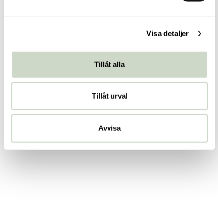
a
l
Visa detaljer
Tillåt alla
Tillåt urval
Avvisa