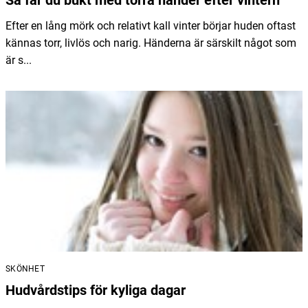
Så får du bukt med torra händer efter vintern
Efter en lång mörk och relativt kall vinter börjar huden oftast
kännas torr, livlös och narig. Händerna är särskilt något som
är s...
SKÖNHET
Hudvårdstips för kyliga dagar