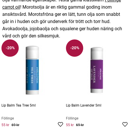
carrot oil
! Morotsolja är en riktig gammal goding inom
ansiktsvård. Morotsfröna ger en lätt, tunn olja som snabbt
går in i huden och gör underverk för trött och torr hud.
Avokadoolja, jojobaolja och squalene ger huden näring och
vård och gör den silkesmjuk.
-20%
-20%
Lip Balm Tea Tree 5ml
Lip Balm Lavender 5ml
Föllinge
Föllinge
55 kr
69 kr
55 kr
69 kr
Current price
:
55 kr
Previous
Current price
:
55 kr
Previous