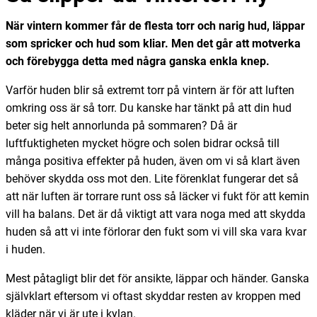
När vintern kommer får de flesta torr och narig hud, läppar
som spricker och hud som kliar. Men det går att motverka
och förebygga detta med några ganska enkla knep.
Varför huden blir så extremt torr på vintern är för att luften
omkring oss är så torr. Du kanske har tänkt på att din hud
beter sig helt annorlunda på sommaren? Då är
luftfuktigheten mycket högre och solen bidrar också till
många positiva effekter på huden, även om vi så klart även
behöver skydda oss mot den. Lite förenklat fungerar det så
att när luften är torrare runt oss så läcker vi fukt för att kemin
vill ha balans. Det är då viktigt att vara noga med att skydda
huden så att vi inte förlorar den fukt som vi vill ska vara kvar
i huden.
Mest påtagligt blir det för ansikte, läppar och händer. Ganska
självklart eftersom vi oftast skyddar resten av kroppen med
kläder när vi är ute i kylan.