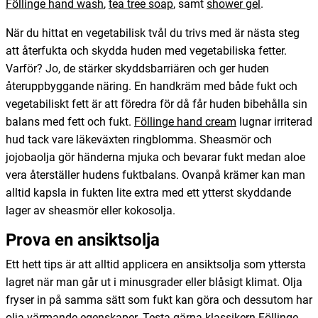
Föllinge hand wash
,
tea tree soap
, samt
shower gel
.
När du hittat en vegetabilisk tvål du trivs med är nästa steg
att återfukta och skydda huden med vegetabiliska fetter.
Varför? Jo, de stärker skyddsbarriären och ger huden
återuppbyggande näring. En handkräm med både fukt och
vegetabiliskt fett är att föredra för då får huden bibehålla sin
balans med fett och fukt.
Föllinge hand cream
lugnar irriterad
hud tack vare läkeväxten ringblomma. Sheasmör och
jojobaolja gör händerna mjuka och bevarar fukt medan aloe
vera återställer hudens fuktbalans. Ovanpå krämer kan man
alltid kapsla in fukten lite extra med ett ytterst skyddande
lager av sheasmör eller kokosolja.
Prova en ansiktsolja
Ett hett tips är att alltid applicera en ansiktsolja som yttersta
lagret när man går ut i minusgrader eller blåsigt klimat. Olja
fryser in på samma sätt som fukt kan göra och dessutom har
olja värmande egenskaper. Testa gärna klassikern
Föllinge