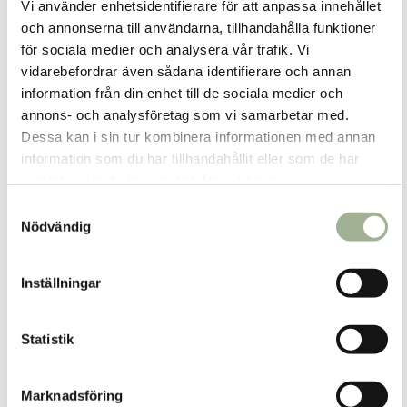
Vi använder enhetsidentifierare för att anpassa innehållet
och annonserna till användarna, tillhandahålla funktioner
för sociala medier och analysera vår trafik. Vi
vidarebefordrar även sådana identifierare och annan
information från din enhet till de sociala medier och
annons- och analysföretag som vi samarbetar med.
Dessa kan i sin tur kombinera informationen med annan
information som du har tillhandahållit eller som de har
samlat in när du har använt deras tjänster.
S
Nödvändig
a
m
t
Inställningar
y
c
k
Statistik
e
s
Marknadsföring
v