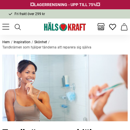
💥LAGERRENSNING - UPP TILL 75%💥
Fri frakt över 299 kr
1-3 dagars leverans
Samma pris i butik & online
Inga favor
Varu
Fri frakt över 299 kr
Hem
Inspiration
Skönhet
Tandkrämen som hjälper tänderna att reparera sig själva