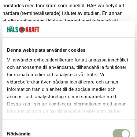
borstades med tandkräm som innehöll HAP var betydligt
hårdare (re-mineraliserade) i slutet av studien. En annan
studie publicerades i Nature Journal med fokus på att
jämföra fluortandkräm och tandkräm med HAP. Det visade
att tandkräm med HAP var lika effektiv att återuppbygga
emaljen och bromsa karies som fluortandkräm. När emaljen
Denna webbplats använder cookies
stärks hjälper det att minska tandkänslighet också.
Forskning visar att hydroxiapatit har goda egenskaper i form
Vi använder enhetsidentifierare för att anpassa innehållet
av kariesprofylax. Tänderna har nytta både av bra kost och
och annonserna till användarna, tillhandahålla funktioner
för sociala medier och analysera vår trafik. Vi
daglig tillförsel av hydroxiapatit via tandkräm.
vidarebefordrar även sådana identifierare och annan
Fler tips för att hålla tänderna friska
information från din enhet till de sociala medier och
annons- och analysföretag som vi samarbetar med.
Borsta tänderna två gånger om dagen.
Dessa kan i sin tur kombinera informationen med annan
Rengör mellan tänderna också. Det stoppar plack från att
information som du har tillhandahållit eller som de har
byggas upp runt tandköttet.
samlat in när du har använt deras tjänster.
Skölj med munvatten. Det tar bort eventuella matrester
S
och ger ett extra skydd.
Nödvändig
a
Undvik att småäta under dagen och ta det lugnt med