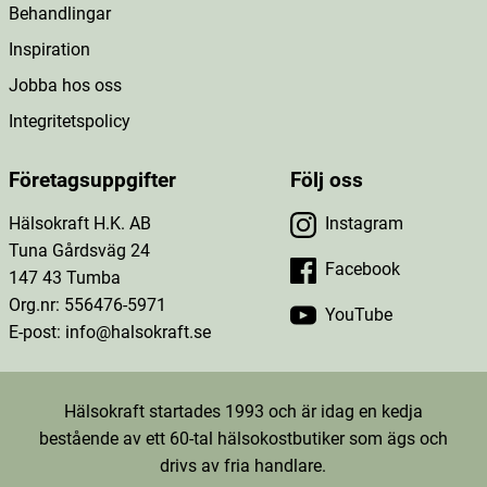
Behandlingar
Inspiration
Jobba hos oss
Integritetspolicy
Företagsuppgifter
Följ oss
Hälsokraft H.K. AB
Instagram
Tuna Gårdsväg 24
Facebook
147 43 Tumba
Org.nr: 556476-5971
YouTube
E-post: info@halsokraft.se
Hälsokraft startades 1993 och är idag en kedja
bestående av ett 60-tal hälsokostbutiker som ägs och
drivs av fria handlare.