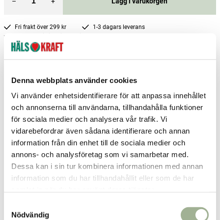
–
+
Lägg i varukorgen
Fri frakt över 299 kr
1-3 dagars leverans
Samma pris i butik & online
Reservera och hämta i butik
Borlänge
1
st
Reservera
Denna webbplats använder cookies
Vi använder enhetsidentifierare för att anpassa innehållet
Enköping
1
st
Reservera
och annonserna till användarna, tillhandahålla funktioner
Falköping
2
st
Reservera
för sociala medier och analysera vår trafik. Vi
vidarebefordrar även sådana identifierare och annan
Fler butiker
Kan hämtas om en timme
Inom butikens öppettider
information från din enhet till de sociala medier och
annons- och analysföretag som vi samarbetar med.
Dessa kan i sin tur kombinera informationen med annan
Relaterade produkter
information som du har tillhandahållit eller som de har
samlat in när du har använt deras tjänster.
S
Nödvändig
a