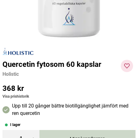
Holistic
A. Vogel
Alpha 
299 kr
149 kr
160 kr
Pris
:
299 kr
Pris
:
149 kr
Pris
:
160
Lägg i varukorgen
Lägg i varukorgen
kr
Quercetin fytosom 60 kapslar
Holistic
Pris
368 kr
:
368 kr
Visa prishistorik
Upp till 20 gånger bättre biotillgänglighet jämfört med
ren quercetin
I lager