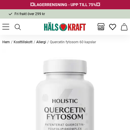
💥LAGERRENSNING - UPP TILL 75%💥
Fri frakt över 299 kr
1-3 dagars leverans
Samma pris i butik & online
Inga favor
Varu
Fri frakt över 299 kr
Hem
Kosttillskott
Allergi
Quercetin fytosom 60 kapslar
Andra köpte också
Lactovitalis pro 30 kapslar
Ögondroppar 10ml
Kvinna 