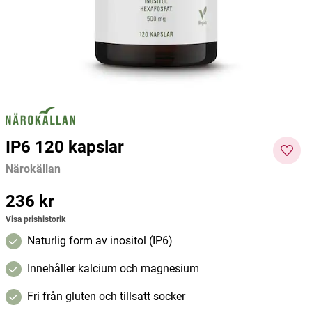
Kiki Health
Dafi
Nutri 
97 kr
129 kr
119 kr
229 kr
49 kr
Current price
:
97 kr
Previous price
Current price
:
129 kr
:
119 kr
Previous
Curre
price
:
229 kr
nt
Lägg i varukorgen
Lägg i varukorgen
price
:
49
kr
Pre
vious
IP6 120 kapslar
price
:
Närokällan
103
kr
Pris
236 kr
:
236 kr
Visa prishistorik
Naturlig form av inositol (IP6)
Innehåller kalcium och magnesium
Fri från gluten och tillsatt socker