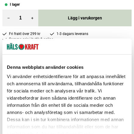
I lager
–
+
Lägg i varukorgen
Fri frakt över 299 kr
1-3 dagars leverans
Samma pris i butik & online
Reservera och hämta i butik
Charlottenberg
4
st
Reservera
Denna webbplats använder cookies
Hedemora
2
st
Reservera
Vi använder enhetsidentifierare för att anpassa innehållet
och annonserna till användarna, tillhandahålla funktioner
Arvika
0
st
Ej i lager
för sociala medier och analysera vår trafik. Vi
vidarebefordrar även sådana identifierare och annan
Fler butiker
Kan hämtas om en timme
Inom butikens öppettider
information från din enhet till de sociala medier och
annons- och analysföretag som vi samarbetar med.
Dessa kan i sin tur kombinera informationen med annan
information som du har tillhandahållit eller som de har
samlat in när du har använt deras tjänster.