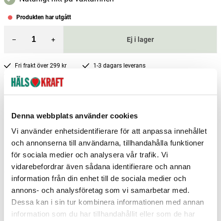
Produkten har utgått
–
+
Ej i lager
Fri frakt över 299 kr
1-3 dagars leverans
Samma pris i butik & online
Reservera och hämta i butik
Denna webbplats använder cookies
Arvika
2
st
Reservera
Vi använder enhetsidentifierare för att anpassa innehållet
Stockholm Saltsjöbaden
1
st
Reservera
och annonserna till användarna, tillhandahålla funktioner
Boden
0
st
Ej i lager
för sociala medier och analysera vår trafik. Vi
vidarebefordrar även sådana identifierare och annan
Fler butiker
Kan hämtas om en timme
information från din enhet till de sociala medier och
Inom butikens öppettider
annons- och analysföretag som vi samarbetar med.
Dessa kan i sin tur kombinera informationen med annan
information som du har tillhandahållit eller som de har