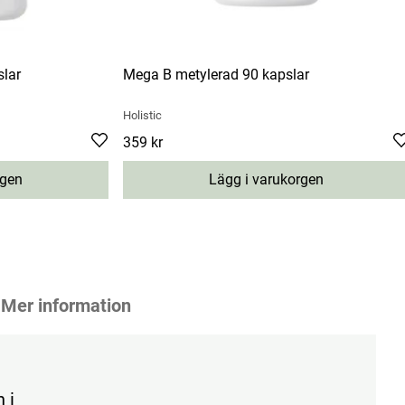
lar
Mega B metylerad 90 kapslar
Holistic
Pris
359 kr
:
359 kr
rgen
Lägg i varukorgen
Mer information
 i