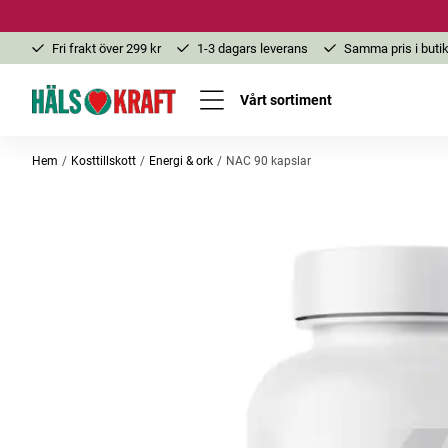
Fri frakt över 299 kr
1-3 dagars leverans
Samma pris i butik
Vårt sortiment
Hem
Kosttillskott
Energi & ork
NAC 90 kapslar