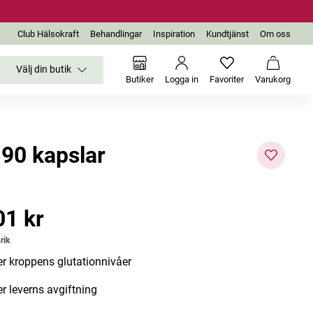
Club Hälsokraft
Behandlingar
Inspiration
Kundtjänst
Om oss
Välj din butik
Inga favoriter än
Varukor
Butiker
Logga in
Favoriter
Varukorg
90 kapslar
01 kr
1 kr
rik
er kroppens glutationnivåer
er leverns avgiftning