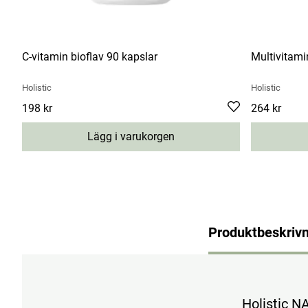
C-vitamin bioflav 90 kapslar
Multivitami
Holistic
Holistic
Pris
198 kr
:
198 kr
Pris
264 kr
:
264 kr
Lägg i varukorgen
Produktbeskrivn
Holistic NA