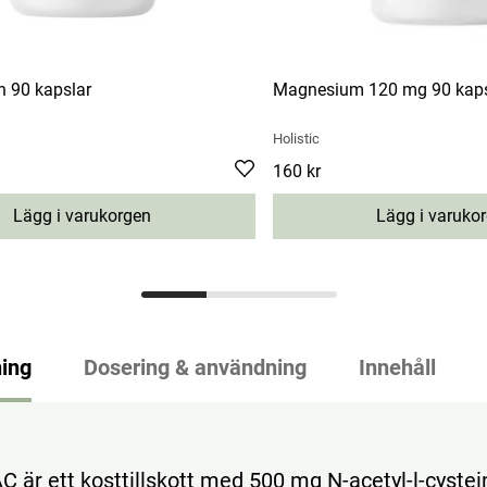
n 90 kapslar
Magnesium 120 mg 90 kaps
Holistic
Pris
160 kr
:
160 kr
Lägg i varukorgen
Lägg i varuko
ing
Dosering & användning
Innehåll
C är ett kosttillskott med 500 mg N-acetyl-l-cystein