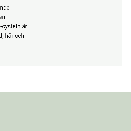
ande
en
-cystein är
d, hår och