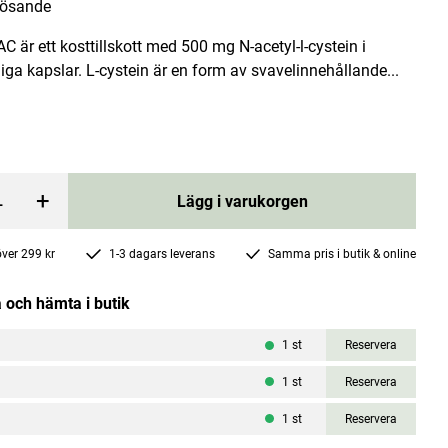
lösande
AC är ett kosttillskott med 500 mg N-acetyl-l-cystein i
ga kapslar. L-cystein är en form av svavelinnehållande...
Love Shower Cream Rose 200ml
+
Lägg i varukorgen
Weleda
Pris
119 kr
:
119 kr
 över 299 kr
1-3 dagars leverans
Samma pris i butik & online
rgen
Lägg i varukorgen
 och hämta i butik
1
st
Reservera
1
st
Reservera
1
st
Reservera