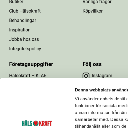
Butiker
Vanliga frågor
Club Hälsokraft
Köpvillkor
Behandlingar
Inspiration
Jobba hos oss
Integritetspolicy
Företagsuppgifter
Följ oss
Hälsokraft H.K. AB
Instagram
Tuna Gårdsväg 24
Facebook
147 43 Tumba
Denna webbplats använde
Org.nr: 556476-5971
Vi använder enhetsidentifie
YouTube
E-post: info@halsokraft.se
funktioner för sociala medi
annan information från din
samarbetar med. Dessa kan
tillhandahållit eller som d