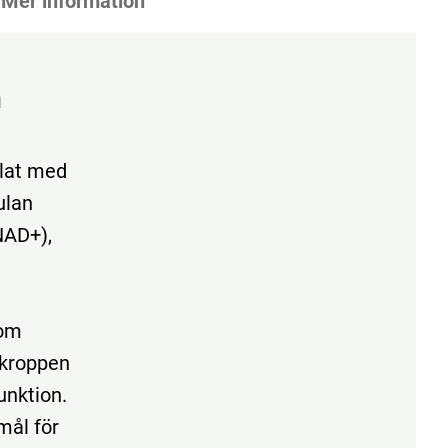
Mer information
n
lat
med
ulan
NAD+),
om
kroppen
unktion.
emål
för