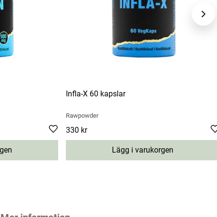
Infla-X 60 kapslar
Rawpowder
Pris
330 kr
:
330 kr
rgen
Lägg i varukorgen