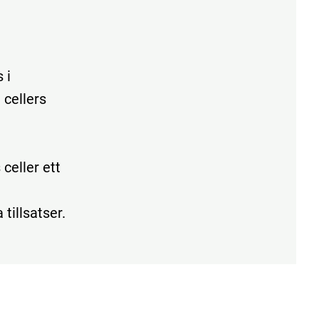
s
i
a
cellers
s
celler
ett
a
tillsatser.