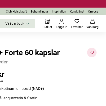
Club Hälsokraft
Behandlingar
Inspiration
Kundtjänst
Om oss
Välj din butik
Inga favoriter än
Varukor
Butiker
Logga in
Favoriter
Varukorg
 Forte 60 kapslar
der
kr
r
rik
ikotinamid ribosid (NAD+)
ller quercetin & fisetin