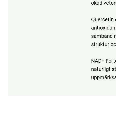
ökad
vete
Quercetin
antioxidant
samband
struktur
o
NAD+
For
naturligt
s
uppmärk