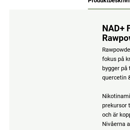
Produktbeskrivn
NAD+
Rawpo
Rawpowde
fokus
på
k
bygger
på
quercetin
Nikotinam
prekursor
och
är
kop
Nivåerna