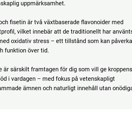
nskaplig
uppmärksamhet.
och
fisetin
är
två
växtbaserade
flavonoider
med
profil,
vilket
innebär
att
de
traditionellt
har
använt
med
oxidativ
stress –
ett
tillstånd
som
kan
påverk
ch
funktion
över
tid.
te
är
särskilt
framtagen
för
dig
som
vill
ge
kroppen
töd
i
vardagen –
med
fokus
på
vetenskapligt
sammade
ämnen
och
naturligt
innehåll
utan
onödig