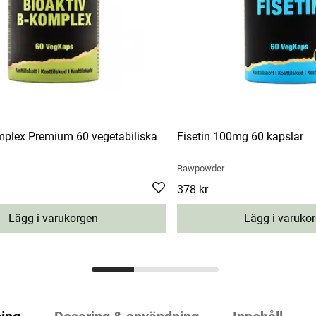
mplex Premium 60 vegetabiliska
Fisetin 100mg 60 kapslar
Rawpowder
Pris
378 kr
:
378 kr
Lägg i varukorgen
Lägg i varuko