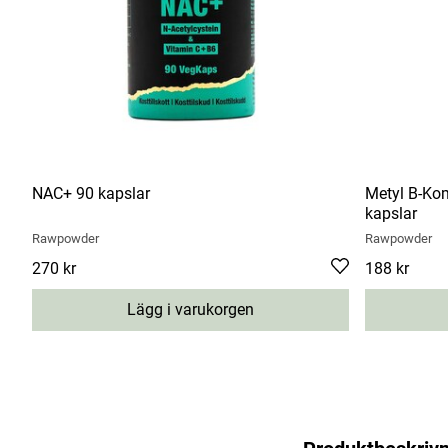
NAC+ 90 kapslar
Metyl B-Ko
kapslar
Rawpowder
Rawpowder
Pris
270 kr
:
270 kr
Pris
188 kr
:
188 kr
Lägg i varukorgen