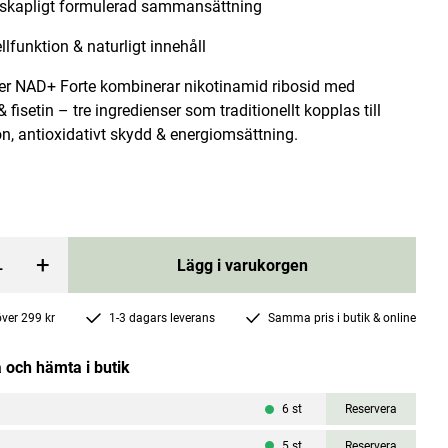
skapligt formulerad sammansättning
llfunktion & naturligt innehåll
 NAD+ Forte kombinerar nikotinamid ribosid med
& fisetin – tre ingredienser som traditionellt kopplas till
on, antioxidativt skydd & energiomsättning.
NAC N-Acetylcystein 600mg 90 kapslar
Närokällan
Pris
279 kr
:
279 kr
+
Lägg i varukorgen
rgen
Lägg i varukorgen
 över 299 kr
1-3 dagars leverans
Samma pris i butik & online
 och hämta i butik
6
st
Reservera
5
st
Reservera