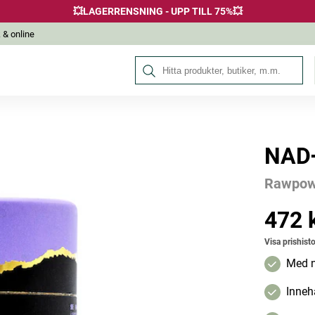
💥LAGERRENSNING - UPP TILL 75%💥
 & online
Sök på Hälsokraft
NAD+
Andra köpte också
Rawpow
472 
Pris
:
472 k
Bästsäljare
Visa prishisto
Med n
Innehå