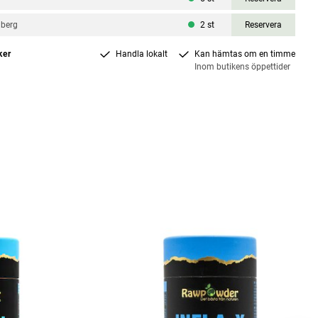
nberg
2
st
Reservera
ker
Handla lokalt
Kan hämtas om en timme
Inom butikens öppettider