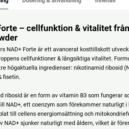
ing
Dosering & användning
Innehåll
Forte –
cellfunktion &
vitalitet
frå
wder
rs
NAD+
Forte
är
ett
avancerat
kosttillskott
utveck
roppens
cellfunktioner &
långsiktiga
vitalitet.
Form
tre
högaktuella
ingredienser:
nikotinamid
ribosid (
 &
fisetin.
id
ribosid
är
en
form
av
vitamin
B3
som
fungerar
s
till
NAD+,
ett
coenzym
som
förekommer
naturligt
i
plat
till
cellens
energiomsättning
och
mitokondrief
av
NAD+
sjunker
naturligt
med
åldern,
vilket
är
för