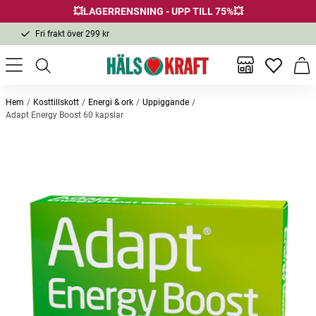
💥LAGERRENSNING - UPP TILL 75%💥
Fri frakt över 299 kr
1-3 dagars leverans
Samma pris i butik & online
Inga favor
Varu
Fri frakt över 299 kr
Hem
Kosttillskott
Energi & ork
Uppiggande
Adapt Energy Boost 60 kapslar
Andra köpte också
Bästsäljare