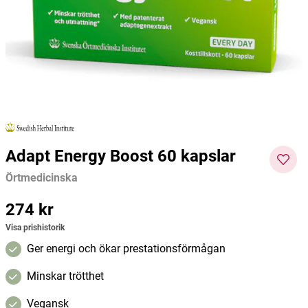
curaMIN Ledhälsa 90 kapslar
Vitlökskapslar 200 kapslar
KSM66 
MedicineGarden
Skip Nutrition
Medici
377 kr
132 kr
217 kr
Pris
:
377 kr
Pris
:
132 kr
Pris
:
217
Lägg i varukorgen
Lägg i varukorgen
kr
Adapt Energy Boost 60 kapslar
Örtmedicinska
Pris
274 kr
:
274 kr
Visa prishistorik
Ger energi och ökar prestationsförmågan
Minskar trötthet
Vegansk