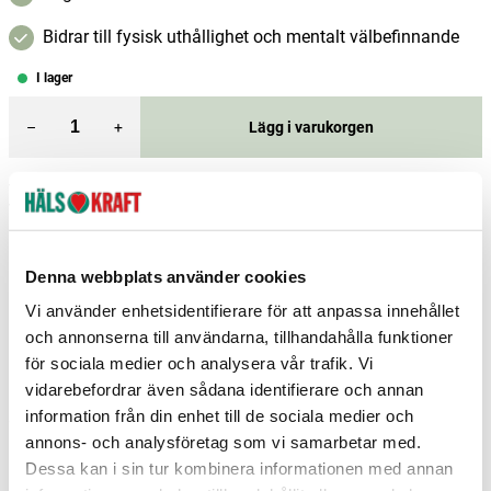
Bidrar till fysisk uthållighet och mentalt välbefinnande
I lager
–
+
Lägg i varukorgen
Fri frakt över 299 kr
1-3 dagars leverans
Samma pris i butik & online
Reservera och hämta i butik
Denna webbplats använder cookies
Borås
1
st
Reservera
Vi använder enhetsidentifierare för att anpassa innehållet
och annonserna till användarna, tillhandahålla funktioner
Falköping
1
st
Reservera
för sociala medier och analysera vår trafik. Vi
Falun
3
st
Reservera
vidarebefordrar även sådana identifierare och annan
information från din enhet till de sociala medier och
Fler butiker
Kan hämtas om en timme
annons- och analysföretag som vi samarbetar med.
Inom butikens öppettider
Dessa kan i sin tur kombinera informationen med annan