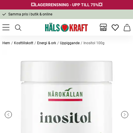
Fri frakt över 299 kr
💥LAGERRENSNING - UPP TILL 75%💥
1-3 dagars leverans
Samma pris i butik & online
Fri frakt över 299 kr
Inga favor
Varu
Hem
Kosttillskott
Energi & ork
Uppiggande
Inositol 100g
Andra köpte också
Oreganoolja Vild 30ml
Svartkumminolja 100ml
Mjölksy