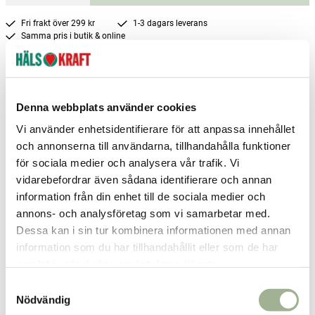
Fri frakt över 299 kr
1-3 dagars leverans
Samma pris i butik & online
Reservera och hämta i butik
Boden
1
st
Reservera
Denna webbplats använder cookies
Borlänge
2
st
Reservera
Vi använder enhetsidentifierare för att anpassa innehållet
och annonserna till användarna, tillhandahålla funktioner
Borås
3
st
Reservera
för sociala medier och analysera vår trafik. Vi
Fler butiker
Kan hämtas om en timme
vidarebefordrar även sådana identifierare och annan
Inom butikens öppettider
information från din enhet till de sociala medier och
annons- och analysföretag som vi samarbetar med.
Dessa kan i sin tur kombinera informationen med annan
Relaterade produkter
information som du har tillhandahållit eller som de har
samlat in när du har använt deras tjänster.
-25%
S
Nödvändig
a