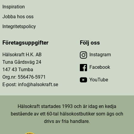
Inspiration
Jobba hos oss
Integritetspolicy
Företagsuppgifter
Följ oss
Hälsokraft H.K. AB
Instagram
Tuna Gårdsväg 24
Facebook
147 43 Tumba
Org.nr: 556476-5971
YouTube
E-post: info@halsokraft.se
Hälsokraft startades 1993 och är idag en kedja
bestående av ett 60-tal hälsokostbutiker som ägs och
drivs av fria handlare.