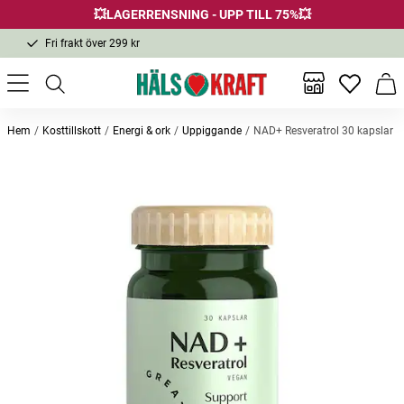
💥LAGERRENSNING - UPP TILL 75%💥
Fri frakt över 299 kr
1-3 dagars leverans
Samma pris i butik & online
Inga favor
Varu
Fri frakt över 299 kr
Hem
Kosttillskott
Energi & ork
Uppiggande
NAD+ Resveratrol 30 kapslar
Andra köpte också
Bästsäljare
Biomed Toothpaste Charcoal 100g
Magnesium 375mg 100 tabletter
Biomed