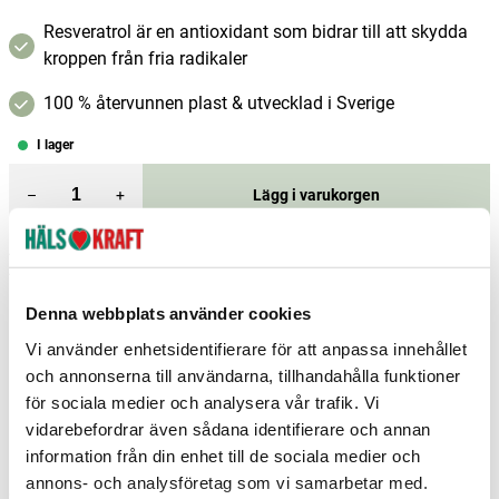
Resveratrol är en antioxidant som bidrar till att skydda
kroppen från fria radikaler
100 % återvunnen plast & utvecklad i Sverige
I lager
–
+
Lägg i varukorgen
Fri frakt över 299 kr
1-3 dagars leverans
Samma pris i butik & online
Denna webbplats använder cookies
Reservera och hämta i butik
Vi använder enhetsidentifierare för att anpassa innehållet
Arvika
1
st
Reservera
och annonserna till användarna, tillhandahålla funktioner
för sociala medier och analysera vår trafik. Vi
Borlänge
3
st
Reservera
vidarebefordrar även sådana identifierare och annan
Borås
2
st
Reservera
information från din enhet till de sociala medier och
annons- och analysföretag som vi samarbetar med.
Fler butiker
Kan hämtas om en timme