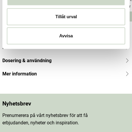
Pris
160 kr
:
160 kr
Pris
217 kr
:
217 kr
Pris
123 kr
:
123
Tillåt urval
Lägg i varukorgen
Lägg i varukorgen
kr
Produktbeskrivning
Avvisa
Innehåll
Dosering & användning
Mer information
Nyhetsbrev
Prenumerera på vårt nyhetsbrev för att få
erbjudanden, nyheter och inspiration.