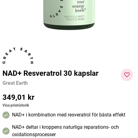
100g
Biomed
Great Earth
Biome
69 kr
150 kr
69 kr
Pris
:
69 kr
Pris
:
150 kr
Pris
:
69 kr
Lägg i varukorgen
Lägg i varukorgen
NAD+ Resveratrol 30 kapslar
Great Earth
Pris
349,01 kr
:
349,01 kr
Visa prishistorik
NAD+ i kombination med resveratrol för bästa effekt
NAD+ deltar i kroppens naturliga reparations- och
oxidationsprocesser