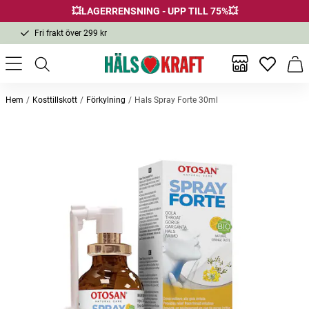
💥LAGERRENSNING - UPP TILL 75%💥
Fri frakt över 299 kr
1-3 dagars leverans
Samma pris i butik & online
Inga favor
Varu
Fri frakt över 299 kr
Hem
Kosttillskott
Förkylning
Hals Spray Forte 30ml
Andra köpte också
Rhinodoron Nose Spray 20ml
Nasal Fresh Stick inhalator