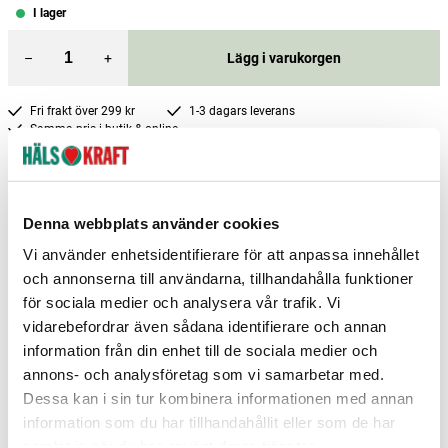
I lager
–
+
Lägg i varukorgen
Fri frakt över 299 kr
1-3 dagars leverans
Samma pris i butik & online
Reservera och hämta i butik
Boden
3
st
Reservera
Denna webbplats använder cookies
Charlottenberg
7
st
Reservera
Vi använder enhetsidentifierare för att anpassa innehållet
och annonserna till användarna, tillhandahålla funktioner
Göteborg Nödinge
3
st
Reservera
för sociala medier och analysera vår trafik. Vi
vidarebefordrar även sådana identifierare och annan
Fler butiker
Kan hämtas om en timme
Inom butikens öppettider
information från din enhet till de sociala medier och
annons- och analysföretag som vi samarbetar med.
Dessa kan i sin tur kombinera informationen med annan
information som du har tillhandahållit eller som de har
samlat in när du har använt deras tjänster.