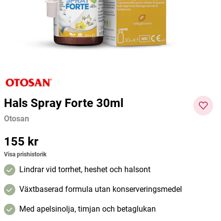
Weleda
Otosan
Otosan
139 kr
49 kr
165 kr
Pris
:
139 kr
Pris
:
49 kr
Pris
:
165
Lägg i varukorgen
Lägg i varukorgen
kr
Hals Spray Forte 30ml
Otosan
Pris
155 kr
:
155 kr
Visa prishistorik
Lindrar vid torrhet, heshet och halsont
Växtbaserad formula utan konserveringsmedel
Med apelsinolja, timjan och betaglukan