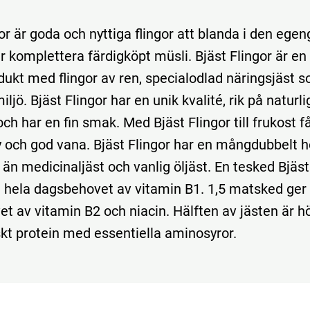
or är goda och nyttiga flingor att blanda i den egen
er komplettera färdigköpt müsli. Bjäst Flingor är e
dukt med flingor av ren, specialodlad näringsjäst s
jö. Bjäst Flingor har en unik kvalité, rik på naturli
ch har en fin smak. Med Bjäst Flingor till frukost 
y och god vana. Bjäst Flingor har en mångdubbelt h
än medicinaljäst och vanlig öljäst. En tesked Bjäst
 hela dagsbehovet av vitamin B1. 1,5 matsked ge
t av vitamin B2 och niacin. Hälften av jästen är h
skt protein med essentiella aminosyror.