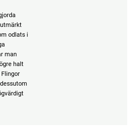
gjorda
n utmärkt
om odlats i
ga
får man
ögre halt
 Flingor
r dessutom
ögvärdigt