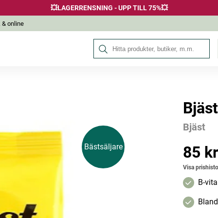
💥LAGERRENSNING - UPP TILL 75%💥
 & online
Sök på Hälsokraft
Bjäst
Andra köpte också
Bjäst
Bästsäljare
85 k
Pris
:
85 kr
Visa prishisto
B-vita
Bland