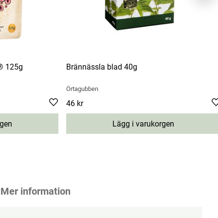
a® 125g
Brännässla blad 40g
Örtagubben
Pris
46 kr
:
46 kr
rgen
Lägg i varukorgen
Mer information