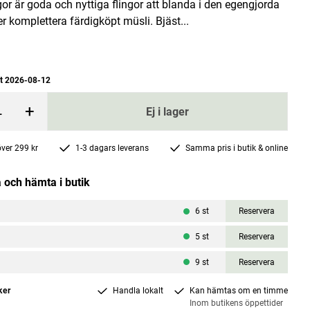
gor är goda och nyttiga flingor att blanda i den egengjorda
er komplettera färdigköpt müsli. Bjäst...
at 2026-08-12
+
Ej i lager
g
D3-Pearls 800IE 120 kapslar
 över 299 kr
1-3 dagars leverans
Samma pris i butik & online
Pharma Nord
Pris
122 kr
:
122 kr
 och hämta i butik
rgen
Lägg i varukorgen
6
st
Reservera
5
st
Reservera
9
st
Reservera
ker
Handla lokalt
Kan hämtas om en timme
Inom butikens öppettider