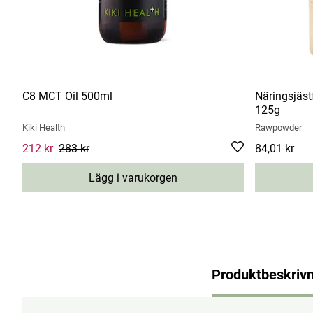
C8 MCT Oil 500ml
Näringsjäst
125g
Kiki Health
Rawpowder
Current price
212 kr
283 kr
:
212 kr
Previous price
:
283 kr
Pris
84,01 kr
:
84,01 
Lägg i varukorgen
Produktbeskrivn