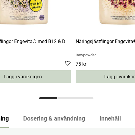
flingor Engevita® med B12 & D
Näringsjästflingor Engevit
Rawpowder
kr
Pris
75 kr
:
75 kr
Lägg i varukorgen
Lägg i varuko
ing
Dosering & användning
Innehåll