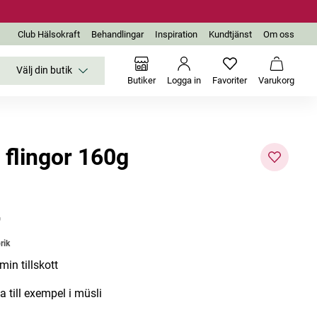
Club Hälsokraft
Behandlingar
Inspiration
Kundtjänst
Om oss
Välj din butik
Inga favoriter än
Varukor
Butiker
Logga in
Favoriter
Varukorg
 flingor 160g
r
Bästsäljare
rik
min tillskott
a till exempel i müsli