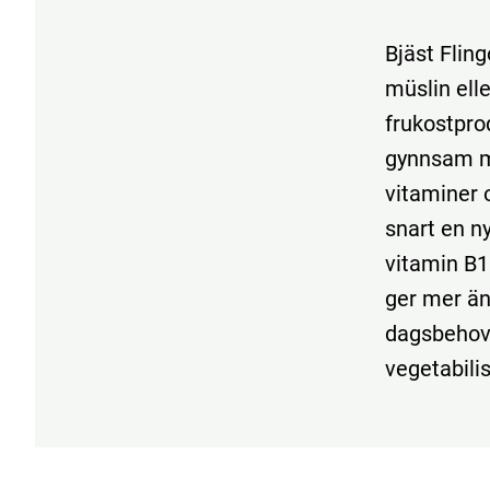
Bjäst Fling
müslin ell
frukostpro
gynnsam mil
vitaminer o
snart en n
vitamin B1 
ger mer än
dagsbehove
vegetabili