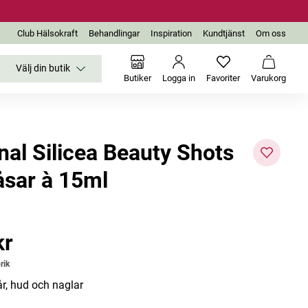
Club Hälsokraft
Behandlingar
Inspiration
Kundtjänst
Om oss
Välj din butik
Inga favoriter än
Varukor
Butiker
Logga in
Favoriter
Varukorg
nal Silicea Beauty Shots
åsar à 15ml
kr
r
rik
år, hud och naglar