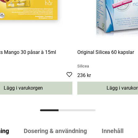
ts Mango 30 påsar à 15ml
Original Silicea 60 kapslar
Silicea
Pris
236 kr
:
236 kr
Lägg i varukorgen
Lägg i varuko
ing
Dosering & användning
Innehåll