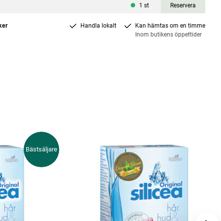
a
1
st
Reservera
ker
Handla lokalt
Kan hämtas om en timme
Inom butikens öppettider
Bästsäljare