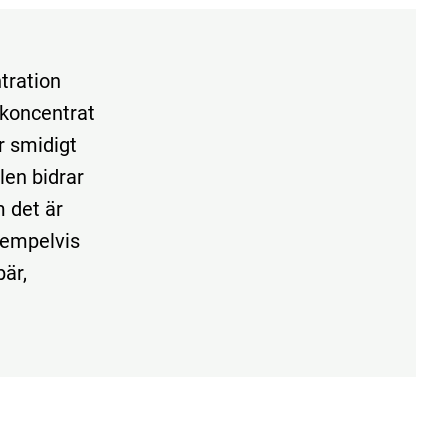
tration
ktkoncentrat
r smidigt
len bidrar
 det är
exempelvis
bär,