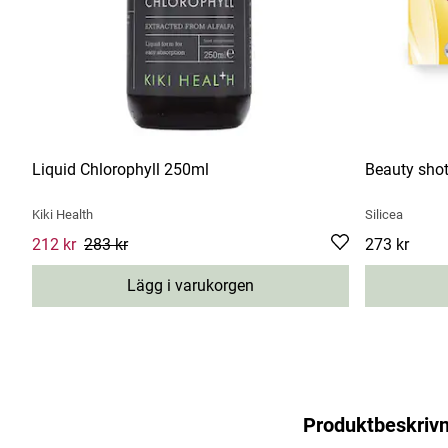
Liquid Chlorophyll 250ml
Beauty sho
Kiki Health
Silicea
Current price
212 kr
283 kr
:
212 kr
Previous price
:
283 kr
Pris
273 kr
:
273 kr
Lägg i varukorgen
Produktbeskrivn