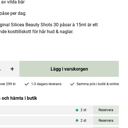
av vilda bär
påse per dag
iginal Silicea Beauty Shots 30 påsar à 15ml är ett
e kosttillskott för hår hud & naglar.
lack Seed Oil
Eterisk olja Rosmarin 30ml
Better You
+
Lägg i varukorgen
Pris
219 kr
:
219 kr
rgen
Lägg i varukorgen
 över 299 kr
1-3 dagars leverans
Samma pris i butik & online
 och hämta i butik
2
st
Reservera
2
st
Reservera