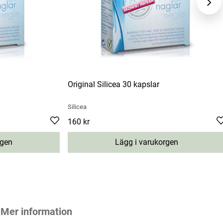
Original Silicea 30 kapslar
Silicea
Pris
160 kr
:
160 kr
rgen
Lägg i varukorgen
Mer information