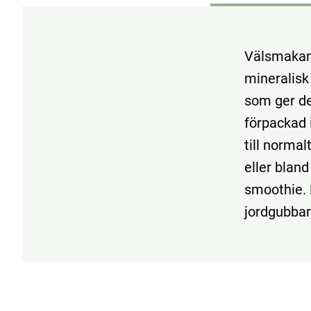
Välsmakand
mineralisk 
som ger de
förpackad i
till norma
eller bland
smoothie. 
jordgubbar