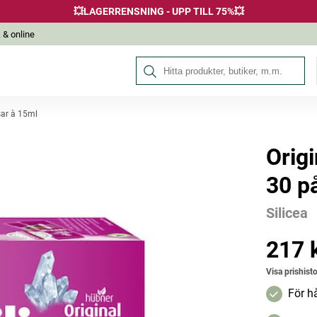
💥LAGERRENSNING - UPP TILL 75%💥
 & online
Sök på Hälsokraft
sar à 15ml
Origi
Andra köpte också
30 p
Silicea
217 
Pris
:
217 k
Visa prishisto
För h