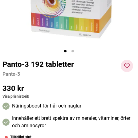
tabletter
75ml
Pharma Nord
Pharma Nord
Lip Int
434 kr
539 kr
239 kr
Pris
:
434 kr
Pris
:
539 kr
Pris
:
239
Lägg i varukorgen
Lägg i varukorgen
kr
Panto-3 192 tabletter
Panto-3
Pris
330 kr
:
330 kr
Visa prishistorik
Näringsboost för hår och naglar
Innehåller ett brett spektra av mineraler, vitaminer, örter
och aminosyror
Tillfälligt slut