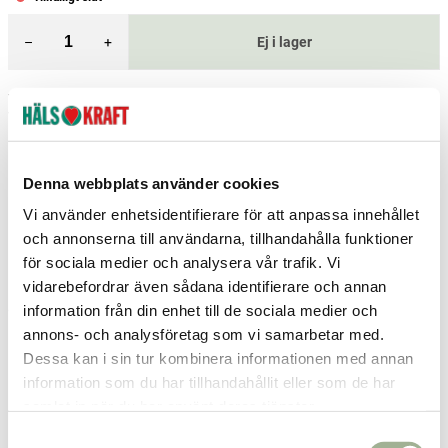
–
+
Ej i lager
Fri frakt över 299 kr
1-3 dagars leverans
Samma pris i butik & online
Reservera och hämta i butik
Denna webbplats använder cookies
Borlänge
2
st
Reservera
Vi använder enhetsidentifierare för att anpassa innehållet
Borås
2
st
Reservera
och annonserna till användarna, tillhandahålla funktioner
för sociala medier och analysera vår trafik. Vi
Hedemora
3
st
Reservera
vidarebefordrar även sådana identifierare och annan
information från din enhet till de sociala medier och
Fler butiker
Kan hämtas om en timme
Inom butikens öppettider
annons- och analysföretag som vi samarbetar med.
Dessa kan i sin tur kombinera informationen med annan
information som du har tillhandahållit eller som de har
Relaterade produkter
samlat in när du har använt deras tjänster.
S