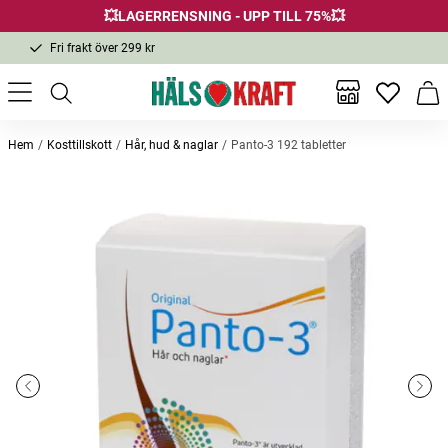
💥LAGERRENSNING - UPP TILL 75%💥
Fri frakt över 299 kr
1-3 dagars leverans
Samma pris i butik & online
Inga favor
Varu
Fri frakt över 299 kr
Hem
Kosttillskott
Hår, hud & naglar
Panto-3 192 tabletter
Andra köpte också
Bästsäljare
Bästsäljare
Bio-pycnogenol 90 tabletter
SelenoQ10 60 kapslar + 60
Cleansi