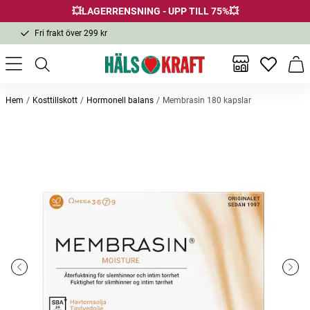
💥LAGERRENSNING - UPP TILL 75%💥
Fri frakt över 299 kr
1-3 dagars leverans
Samma pris i butik & online
Inga favor
Varu
Fri frakt över 299 kr
Hem
Kosttillskott
Hormonell balans
Membrasin 180 kapslar
Andra köpte också
Bästsäljare
Membrasin Vaginal Vitality Cream
Magnesium 375mg 100 tabletter
Magnes