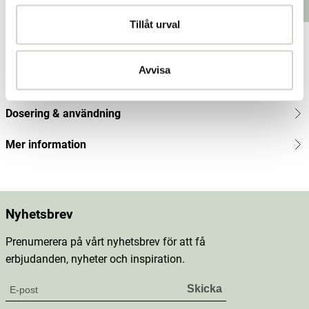
nt
Lägg i varukorgen
Lägg i varukorgen
price
:
Tillåt urval
211
Produktbeskrivning
kr
Pre
Avvisa
vious
Innehåll
price
:
264
Dosering & användning
kr
Mer information
Nyhetsbrev
Prenumerera på vårt nyhetsbrev för att få
erbjudanden, nyheter och inspiration.