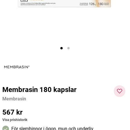
30ml
Membrasin
Great Earth
Alpha 
239 kr
150 kr
217 kr
Pris
:
239 kr
Pris
:
150 kr
Pris
:
217
Lägg i varukorgen
Lägg i varukorgen
kr
Membrasin 180 kapslar
Membrasin
Pris
567 kr
:
567 kr
Visa prishistorik
För slemhinnor i ögon, mun och underliv