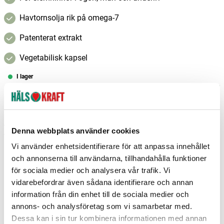
Havtornsolja rik på omega-7
Patenterat extrakt
Vegetabilisk kapsel
I lager
–
+
Lägg i varukorgen
Fri frakt över 299 kr
1-3 dagars leverans
Denna webbplats använder cookies
Samma pris i butik & online
Vi använder enhetsidentifierare för att anpassa innehållet
Reservera och hämta i butik
och annonserna till användarna, tillhandahålla funktioner
för sociala medier och analysera vår trafik. Vi
Arvika
7
st
Reservera
vidarebefordrar även sådana identifierare och annan
information från din enhet till de sociala medier och
Boden
2
st
Reservera
annons- och analysföretag som vi samarbetar med.
Borlänge
7
st
Reservera
Dessa kan i sin tur kombinera informationen med annan