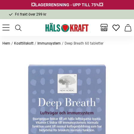
💥LAGERRENSNING - UPP TILL 75%💥
Fri frakt över 299 kr
1-3 dagars leverans
Samma pris i butik & online
Inga favor
Varu
Fri frakt över 299 kr
Hem
Kosttillskott
Immunsystem
Deep Breath 60 tabletter
Andra köpte också
Bästsäljare
Propolis tabletter 125st
Bio-pycnogenol 90 tabletter
Bronci