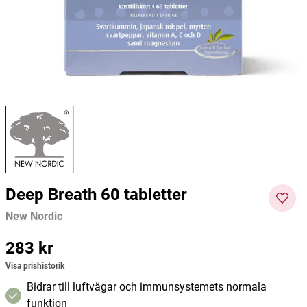
Propolis
Pharma Nord
Biofor
235 kr
434 kr
207 kr
Pris
:
235 kr
Pris
:
434 kr
Pris
:
207
Lägg i varukorgen
Lägg i varukorgen
kr
Deep Breath 60 tabletter
New Nordic
Pris
283 kr
:
283 kr
Visa prishistorik
Bidrar till luftvägar och immunsystemets normala
funktion