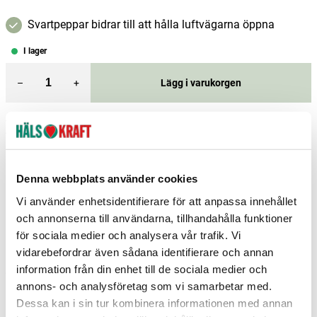
Svartpeppar bidrar till att hålla luftvägarna öppna
I lager
–
+
Lägg i varukorgen
Fri frakt över 299 kr
1-3 dagars leverans
Samma pris i butik & online
Reservera och hämta i butik
Denna webbplats använder cookies
Charlottenberg
1
st
Reservera
Vi använder enhetsidentifierare för att anpassa innehållet
och annonserna till användarna, tillhandahålla funktioner
Göteborg Nödinge
1
st
Reservera
för sociala medier och analysera vår trafik. Vi
Hedemora
6
st
Reservera
vidarebefordrar även sådana identifierare och annan
information från din enhet till de sociala medier och
Fler butiker
Kan hämtas om en timme
annons- och analysföretag som vi samarbetar med.
Inom butikens öppettider
Dessa kan i sin tur kombinera informationen med annan