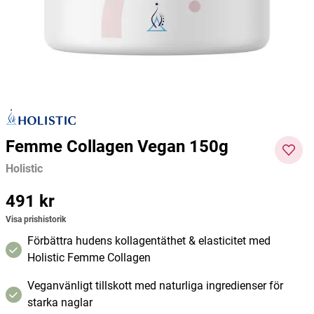
Saltade/Rostade 175g
Rawpowder
Rawpowder
Smilin
132 kr
128 kr
24 kr
Pris
:
132 kr
Pris
:
128 kr
Pris
:
24 kr
Lägg i varukorgen
Lägg i varukorgen
Femme Collagen Vegan 150g
Holistic
Pris
491 kr
:
491 kr
Visa prishistorik
Förbättra hudens kollagentäthet & elasticitet med
Holistic Femme Collagen
Veganvänligt tillskott med naturliga ingredienser för
starka naglar