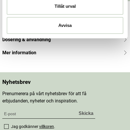
price
:
Tillåt urval
248
Produktbeskrivning
kr
Pre
vious
Avvisa
Innehåll
price
:
330
Dosering & användning
kr
Mer information
Nyhetsbrev
Prenumerera på vårt nyhetsbrev för att få
erbjudanden, nyheter och inspiration.
Jag godkänner
villkoren
.