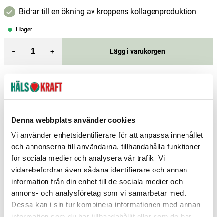
Bidrar till en ökning av kroppens kollagenproduktion
I lager
–
+
Lägg i varukorgen
Fri frakt över 299 kr
1-3 dagars leverans
Samma pris i butik & online
Reservera och hämta i butik
Denna webbplats använder cookies
Boden
1
st
Reservera
Vi använder enhetsidentifierare för att anpassa innehållet
Borås
1
st
Reservera
och annonserna till användarna, tillhandahålla funktioner
för sociala medier och analysera vår trafik. Vi
Hudiksvall
1
st
Reservera
vidarebefordrar även sådana identifierare och annan
information från din enhet till de sociala medier och
Fler butiker
Kan hämtas om en timme
Inom butikens öppettider
annons- och analysföretag som vi samarbetar med.
Dessa kan i sin tur kombinera informationen med annan
information som du har tillhandahållit eller som de har