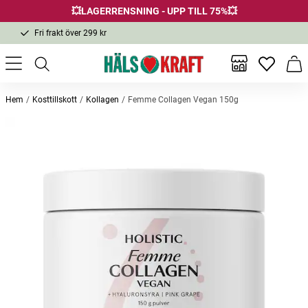
💥LAGERRENSNING - UPP TILL 75%💥
Fri frakt över 299 kr
1-3 dagars leverans
Samma pris i butik & online
Inga favor
Varu
Fri frakt över 299 kr
Hem
Kosttillskott
Kollagen
Femme Collagen Vegan 150g
Andra köpte också
Macadamianötter
Cashew Roasted 350g
Cashew