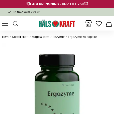
💥LAGERRENSNING - UPP TILL 75%💥
Fri frakt över 299 kr
1-3 dagars leverans
Samma pris i butik & online
Inga favor
Varu
Fri frakt över 299 kr
Hem
Kosttillskott
Mage & tarm
Enzymer
Ergozyme 60 kapslar
Andra köpte också
Bästsäljare
D-Vitamin Vegan 75 µg 60 kapslar
Super Zink 25mg 100 tabletter
MSM 10