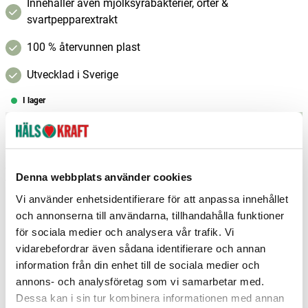
Innehåller även mjölksyrabakterier, örter &
svartpepparextrakt
100 % återvunnen plast
Utvecklad i Sverige
I lager
–
+
Lägg i varukorgen
Fri frakt över 299 kr
1-3 dagars leverans
Denna webbplats använder cookies
Samma pris i butik & online
Vi använder enhetsidentifierare för att anpassa innehållet
Reservera och hämta i butik
och annonserna till användarna, tillhandahålla funktioner
för sociala medier och analysera vår trafik. Vi
Arvika
1
st
Reservera
vidarebefordrar även sådana identifierare och annan
Borlänge
8
st
Reservera
information från din enhet till de sociala medier och
annons- och analysföretag som vi samarbetar med.
Borås
4
st
Reservera
Dessa kan i sin tur kombinera informationen med annan