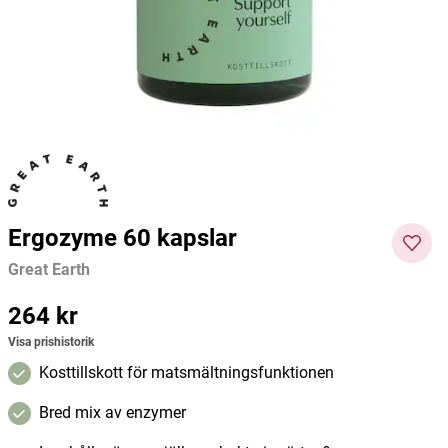
Great Earth
Great Earth
Great E
203 kr
113 kr
160 kr
Pris
:
203 kr
Pris
:
113 kr
Pris
:
160
Lägg i varukorgen
Lägg i varukorgen
kr
Ergozyme 60 kapslar
Great Earth
Pris
264 kr
:
264 kr
Visa prishistorik
Kosttillskott för matsmältningsfunktionen
Bred mix av enzymer