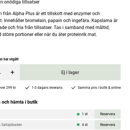
ån onödiga tillsatser
från Alpha Plus är ett tillskott med enzymer och
t. Innehåller bromelain, papain och ingefära. Kapslarna är
de och fria från tillsatser. Tas i samband med måltid,
d större portioner eller när du äter proteinrik mat.
Magnesium 60 kapslar
n har utgått
Nutri Pharma
+
 price
:
264 kr
Current price
49 kr
103 kr
:
49 kr
Previous price
:
103 kr
Ej i lager
rgen
Lägg i varukorgen
 över 299 kr
1-3 dagars leverans
Samma pris i butik & online
 och hämta i butik
a
1
st
Reservera
 Saltsjöbaden
4
st
Reservera