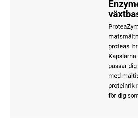
Enzyme
växtba
ProteaZym 
matsmältn
proteas, b
Kapslarna 
passar dig 
med måltid.
proteinrik
för dig som