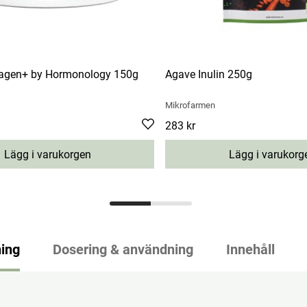
lagen+ by Hormonology 150g
Agave Inulin 250g
Mikrofarmen
Pris
283 kr
:
283 kr
Lägg i varukorgen
Lägg i varukorg
ing
Dosering & användning
Innehåll