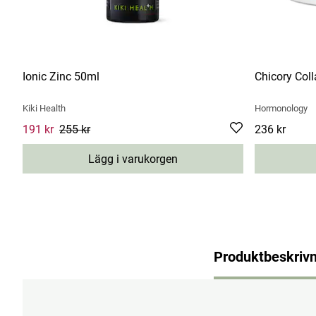
Ionic Zinc 50ml
Chicory Col
Kiki Health
Hormonology
Current price
191 kr
255 kr
:
191 kr
Previous price
:
255 kr
Pris
236 kr
:
236 kr
Lägg i varukorgen
Produktbeskrivn