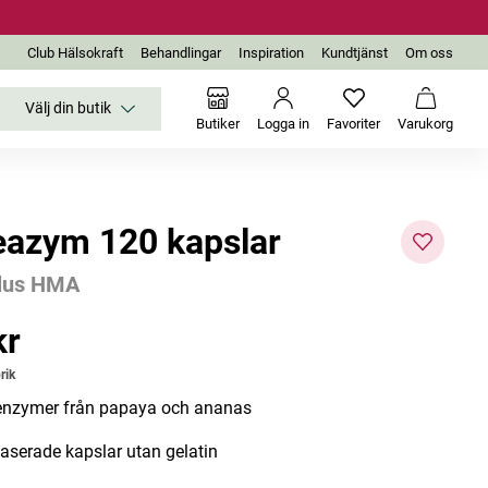
Club Hälsokraft
Behandlingar
Inspiration
Kundtjänst
Om oss
Välj din butik
Inga favoriter än
Varukor
Butiker
Logga in
Favoriter
Varukorg
eazym 120 kapslar
Plus HMA
-52%
kr
r
Utgår
rik
nzymer från papaya och ananas
aserade kapslar utan gelatin