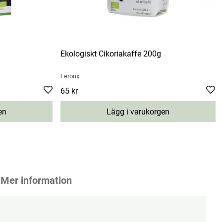
Ekologiskt Cikoriakaffe 200g
Leroux
Pris
65 kr
:
65 kr
en
Lägg i varukorgen
Mer information