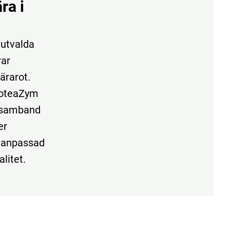
ra i
 utvalda
rar
ärarot.
ProteaZym
 i samband
er
h anpassad
alitet.