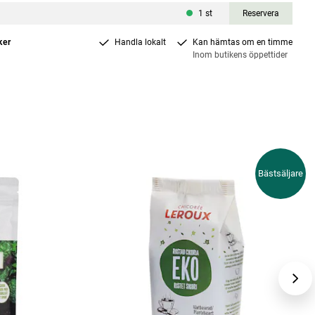
1
st
Reservera
ker
Handla lokalt
Kan hämtas om en timme
Inom butikens öppettider
Bästsäljare