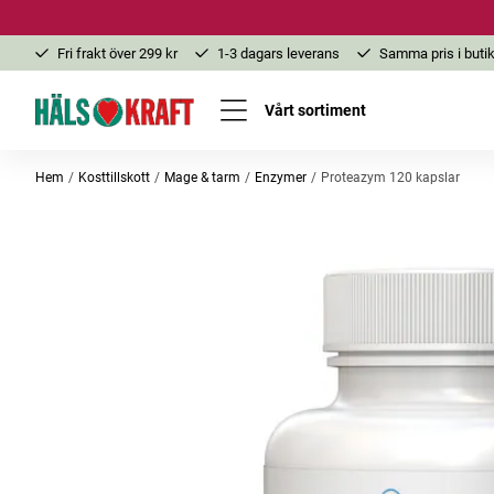
Fri frakt över 299 kr
1-3 dagars leverans
Samma pris i butik
Vårt sortiment
Hem
Kosttillskott
Mage & tarm
Enzymer
Proteazym 120 kapslar
-25%
-20%