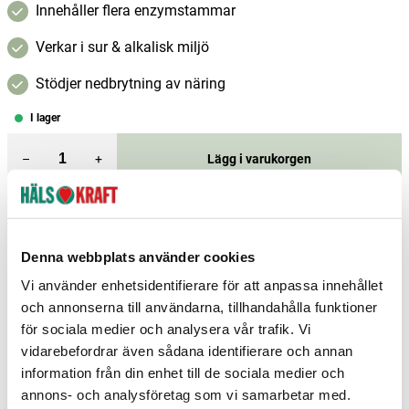
Innehåller flera enzymstammar
Verkar i sur & alkalisk miljö
Stödjer nedbrytning av näring
I lager
–
+
Lägg i varukorgen
Fri frakt över 299 kr
1-3 dagars leverans
Samma pris i butik & online
Denna webbplats använder cookies
Reservera och hämta i butik
Vi använder enhetsidentifierare för att anpassa innehållet
Arvika
1
st
Reservera
och annonserna till användarna, tillhandahålla funktioner
för sociala medier och analysera vår trafik. Vi
Boden
1
st
Reservera
vidarebefordrar även sådana identifierare och annan
Borås
5
st
Reservera
information från din enhet till de sociala medier och
annons- och analysföretag som vi samarbetar med.
Fler butiker
Kan hämtas om en timme