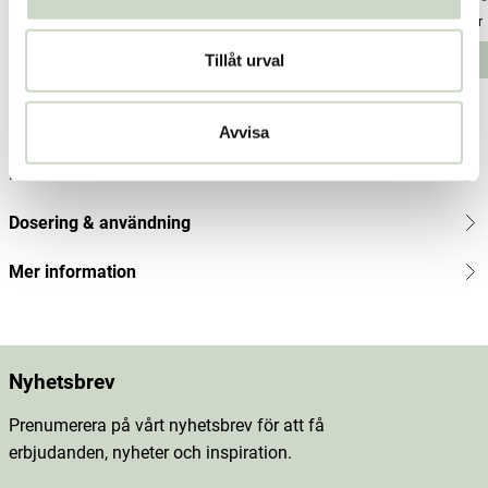
Pris
264 kr
:
264 kr
Pris
264 kr
:
264 kr
Pris
264 kr
:
264
Tillåt urval
Lägg i varukorgen
Lägg i varukorgen
kr
Produktbeskrivning
Avvisa
Innehåll
Dosering & användning
Mer information
Nyhetsbrev
Prenumerera på vårt nyhetsbrev för att få
erbjudanden, nyheter och inspiration.