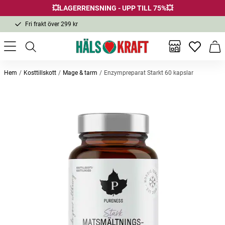
💥LAGERRENSNING - UPP TILL 75%💥
Fri frakt över 299 kr
1-3 dagars leverans
Samma pris i butik & online
Inga favor
Varu
Fri frakt över 299 kr
Hem
Kosttillskott
Mage & tarm
Enzympreparat Starkt 60 kapslar
Andra köpte också
-19
Tandkräm Aktivt Kol 100ml
Saltsyra Betain HCl + Pepsin 60
Kombuc