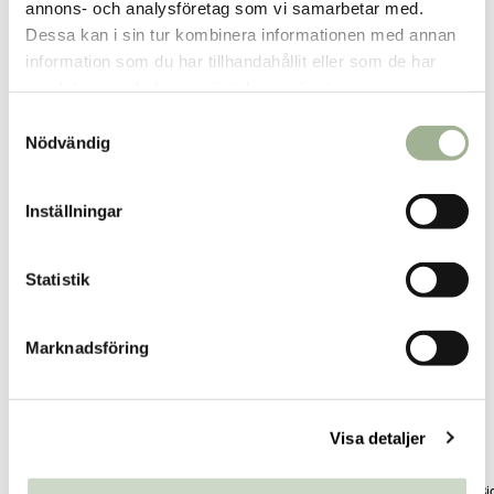
annons- och analysföretag som vi samarbetar med.
Dessa kan i sin tur kombinera informationen med annan
Fler butiker
Kan hämtas om en timme
information som du har tillhandahållit eller som de har
Inom butikens öppettider
samlat in när du har använt deras tjänster.
S
Nödvändig
a
m
t
Relaterade produkter
Inställningar
y
c
k
Statistik
e
s
Marknadsföring
v
a
l
Visa detaljer
Vita Biosa Bär 500ml
Vita Biosa Original 500ml
Vita Bi