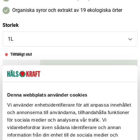
Organiska syror och extrakt av 19 ekologiska örter
Storlek
1L
Tillfälligt slut
–
+
Ej i lager
Fri frakt över 299 kr
1-3 dagars leverans
Samma pris i butik & online
Denna webbplats använder cookies
Reservera och hämta i butik
Vi använder enhetsidentifierare för att anpassa innehållet
och annonserna till användarna, tillhandahålla funktioner
Helsingborg
2
st
Reservera
för sociala medier och analysera vår trafik. Vi
vidarebefordrar även sådana identifierare och annan
Arvika
0
st
Ej i lager
information från din enhet till de sociala medier och
Boden
0
st
Ej i lager