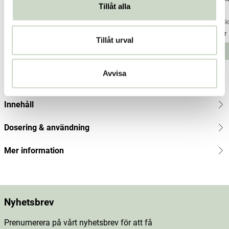
Tillåt alla
Vita Biosa
Vita Biosa
Vita Bi
Pris
188 kr
:
188 kr
Pris
188 kr
:
188 kr
Pris
311 kr
:
Tillåt urval
311
Lägg i varukorgen
Lägg i varukorgen
kr
Avvisa
Produktbeskrivning
Innehåll
Dosering & användning
Mer information
Nyhetsbrev
Prenumerera på vårt nyhetsbrev för att få