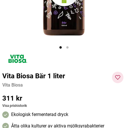
500g
With Omyadent® 100ml
Organic Shop
Ecodenta
Novo V
59 kr
69 kr
191 kr
Pris
:
59 kr
Pris
:
69 kr
Curre
nt
Lägg i varukorgen
Lägg i varukorgen
price
:
191
kr
Pre
vious
price
:
255
Vita Biosa Bär 1 liter
kr
Vita Biosa
Pris
311 kr
:
311 kr
Visa prishistorik
Ekologisk fermenterad dryck
Åtta olika kulturer av aktiva mjölksyrabakterier