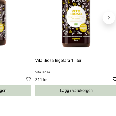
Vita Biosa Ingefära 1 liter
Vita Biosa
Pris
311 kr
:
311 kr
rgen
Lägg i varukorgen