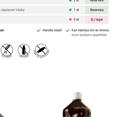
l
2
st
Reservera
m Upplands Väsby
1
st
Reservera
0
st
Ej i lager
ker
Handla lokalt
Kan hämtas om en timme
Inom butikens öppettider