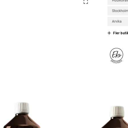
Hudiksval
Stockhol
Arvika
Fler buti