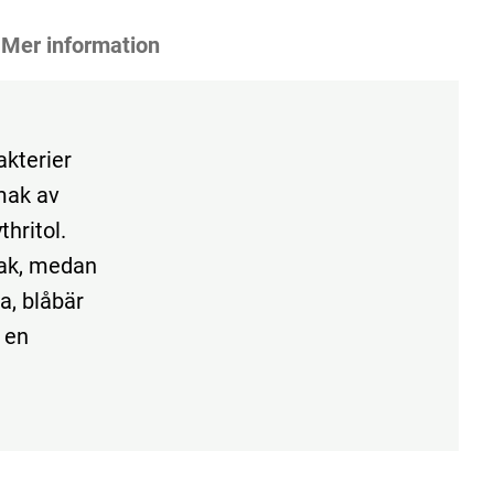
Mer information
akterier
mak av
hritol.
mak, medan
a, blåbär
r en