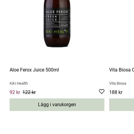
Aloe Ferox Juice 500ml
Vita Biosa 
Kiki Health
Vita Biosa
Current price
92 kr
122 kr
:
92 kr
Previous price
:
122 kr
Pris
188 kr
:
188 kr
Lägg i varukorgen