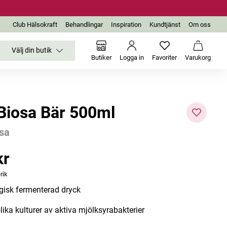
Club Hälsokraft
Behandlingar
Inspiration
Kundtjänst
Om oss
Välj din butik
Inga favoriter än
Varukor
Butiker
Logga in
Favoriter
Varukorg
 Biosa Bär 500ml
osa
kr
r
rik
gisk fermenterad dryck
lika kulturer av aktiva mjölksyrabakterier