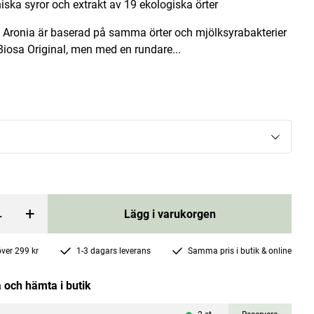
iska syror och extrakt av 19 ekologiska örter
a Aronia är baserad på samma örter och mjölksyrabakterier
iosa Original, men med en rundare...
Nail Bloc Polish 4 faces Buffer
Kure Bazaar
Pris
69 kr
:
69 kr
rgen
Lägg i varukorgen
+
Lägg i varukorgen
 över 299 kr
1-3 dagars leverans
Samma pris i butik & online
 och hämta i butik