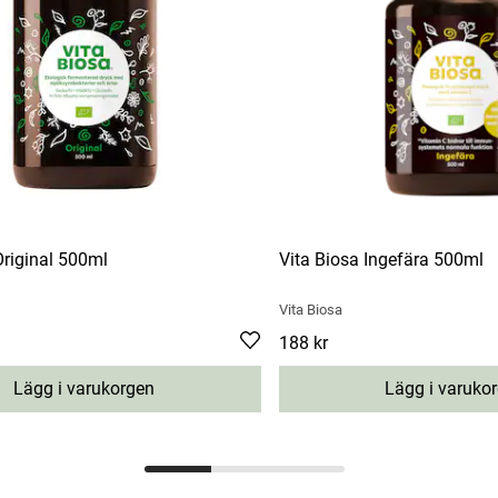
Original 500ml
Vita Biosa Ingefära 500ml
Vita Biosa
Pris
188 kr
:
188 kr
Lägg i varukorgen
Lägg i varuko